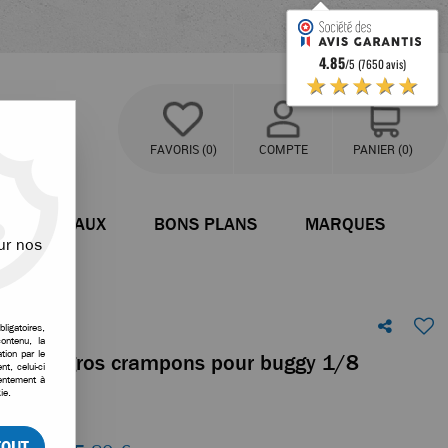
4.85
/5 (7650 avis)
★★★★★
FAVORIS
(0)
COMPTE
PANIER
(0)
BATEAUX
BONS PLANS
MARQUES
ur nos
ligatoires,
ontenu, la
tion par le
Bulldog gros crampons pour buggy 1/8
t, celui-ci
sentement à
ie.
votre avis
TOUT