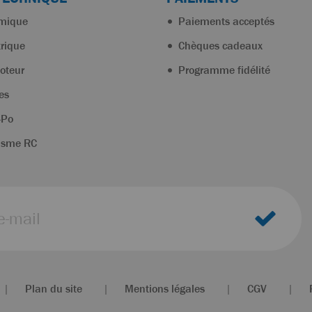
rmique
Paiements acceptés
trique
Chèques cadeaux
oteur
Programme fidélité
es
-Po
isme RC
|
Plan du site
|
Mentions légales
|
CGV
|