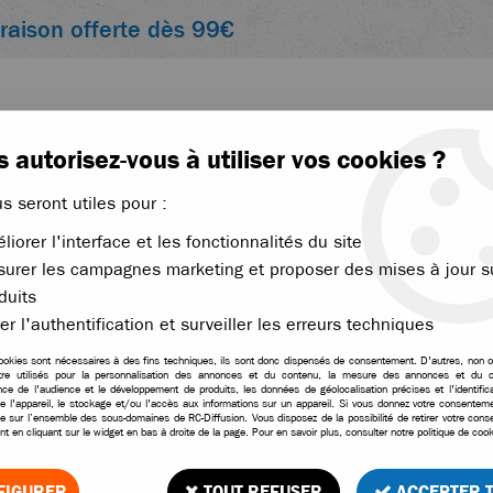
vraison offerte dès 99€
 autorisez-vous à utiliser vos cookies ?
us seront utiles pour :
liorer l'interface et les fonctionnalités du site
ACCESSOIRES
ÉLECTRONIQUE
THERMIQUE
urer les campagnes marketing et proposer des mises à jour s
duits
>
HRC lot de roues type Bulldog gros crampons pour buggy 1/8
er l'authentification et surveiller les erreurs techniques
ookies sont nécessaires à des fins techniques, ils sont donc dispensés de consentement. D'autres, non ob
tre utilisés pour la personnalisation des annonces et du contenu, la mesure des annonces et du c
ce de l'audience et le développement de produits, les données de géolocalisation précises et l'identifica
HRC lot de roues type 
e l'appareil, le stockage et/ou l'accès aux informations sur un appareil. Si vous donnez votre consentemen
le sur l’ensemble des sous-domaines de RC-Diffusion. Vous disposez de la possibilité de retirer votre con
t en cliquant sur le widget en bas à droite de la page. Pour en savoir plus, consulter notre politique de cook
6
Avis
Donnez 
39
,
80
€
TTC
FIGURER
TOUT REFUSER
ACCEPTER 