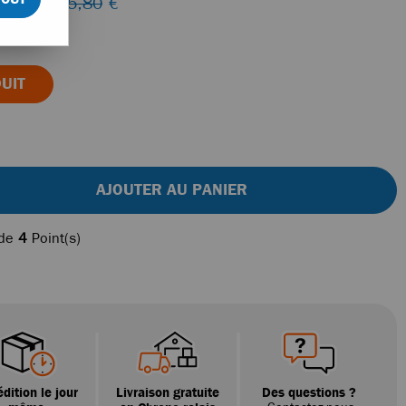
 lieu de
45,80
€
UIT
AJOUTER AU PANIER
 de
4
Point(s)
dition le jour
Livraison gratuite
Des questions ?