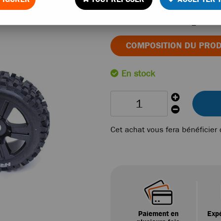
au
Réf. :
HRC60816BK6S_X4
COMPOSITION DU PROD
En stock
Cet achat vous fera bénéficier
Paiement en
Expé