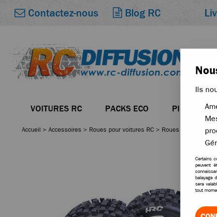
Li
Contactez-nous
Blog RC
Nous
Ils no
Amé
VOITURES RC
PACKS ECO
PIÈCES
Mes
Accueil
>
Accessoires
>
Roues pour voitures RC
>
Roues Buggy 1/8
pro
Gér
Certains c
peuvent ê
connaissan
balayage d
sera valab
tout momen
CON