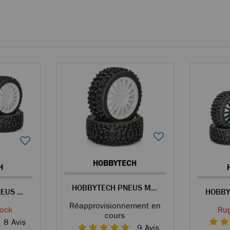
HOBBYTECH
H
HOBBYTECH PNEUS MAXI CROSS COLLÉS SUR JANTES BLANCHES POUR BUGGY 1/8
HOBBYTECH 4 PNEUS MAXI CROSS COLLÉS SUR JANTES BLANCHES POUR BUGGY 1/8
Réapprovisionnement en
tock
Rup
cours
8
Avis
9
Avis