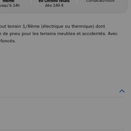
même
en Chrono relais
Contactez-nous
usqu'à 14h
dès 149 €
out terrain 1/8ème (électrique ou thermique) dont
 de pneu pour les terrains meubles et accidentés. Avec
éfoncés.