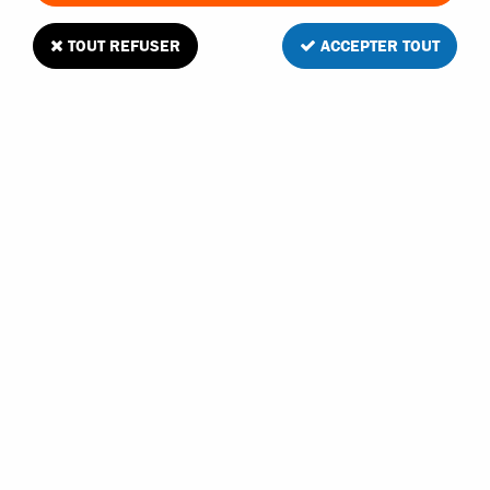
TOUT REFUSER
ACCEPTER TOUT
Axe principal carbone blade msr
Soyez le premier à donner votre avis !
4
,
60
€
TTC
au lieu de
11,50
€
Réf. :
EFLH3007