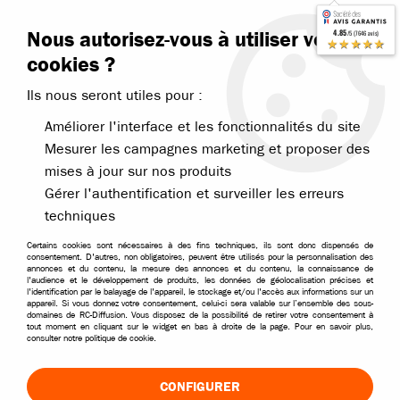
Contactez-nous
Blog RC
Nous autorisez-vous à utiliser vos
4.85
/5 (7646 avis)
Livraison offerte dès 99€
★★★★★
cookies ?
Ils nous seront utiles pour :
Améliorer l'interface et les fonctionnalités du site
Mesurer les campagnes marketing et proposer des
mises à jour sur nos produits
Accueil
>
Déstockage et promotions
>
Déstockage drone hélico
>
Axe
Gérer l'authentification et surveiller les erreurs
techniques
DESTOCKAGE
-
60
%
Certains cookies sont nécessaires à des fins techniques, ils sont donc dispensés de
consentement. D'autres, non obligatoires, peuvent être utilisés pour la personnalisation des
annonces et du contenu, la mesure des annonces et du contenu, la connaissance de
l'audience et le développement de produits, les données de géolocalisation précises et
l'identification par le balayage de l'appareil, le stockage et/ou l'accès aux informations sur un
appareil. Si vous donnez votre consentement, celui-ci sera valable sur l’ensemble des sous-
domaines de RC-Diffusion. Vous disposez de la possibilité de retirer votre consentement à
tout moment en cliquant sur le widget en bas à droite de la page. Pour en savoir plus,
consulter notre politique de cookie.
CONFIGURER