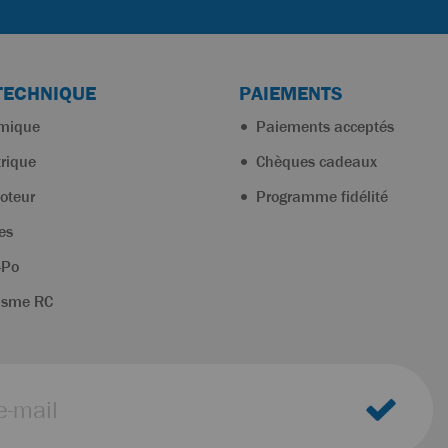
TECHNIQUE
PAIEMENTS
rmique
Paiements acceptés
trique
Chèques cadeaux
oteur
Programme fidélité
es
-Po
isme RC