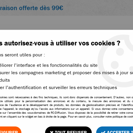
vraison offerte dès 99€
 autorisez-vous à utiliser vos cookies ?
us seront utiles pour :
liorer l'interface et les fonctionnalités du site
ACCESSOIRES
ÉLECTRONIQUE
THERMIQUE
urer les campagnes marketing et proposer des mises à jour s
duits
ixation bouchon amortisseur cobra
er l'authentification et surveiller les erreurs techniques
ookies sont nécessaires à des fins techniques, ils sont donc dispensés de consentement. D'autres, non ob
tre utilisés pour la personnalisation des annonces et du contenu, la mesure des annonces et du c
Fixation bouchon amort
ce de l'audience et le développement de produits, les données de géolocalisation précises et l'identifica
e l'appareil, le stockage et/ou l'accès aux informations sur un appareil. Si vous donnez votre consentemen
le sur l’ensemble des sous-domaines de RC-Diffusion. Vous disposez de la possibilité de retirer votre con
Soyez le premier à donner vo
t en cliquant sur le widget en bas à droite de la page. Pour en savoir plus, consulter notre politique de cook
7
,
95
€
TTC
au li
FIGURER
TOUT REFUSER
ACCEPTER 