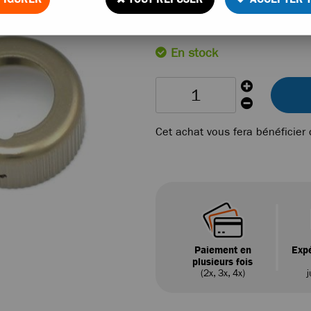
Réf. :
600574
En stock
Cet achat vous fera bénéficier
Paiement en
Expé
plusieurs fois
(2x, 3x, 4x)
j