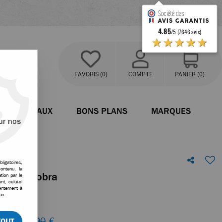
4.85
/5 (7646 avis)
★★★★★
FAVORIS
(0)
COMPTE
PANIER
(0)
BATEAUX
BONS PLANS
MARQUES
ur nos
ligatoires,
ontenu, la
isseur cobra
tion par le
t, celui-ci
sentement à
tre avis !
ie.
eu de
15,90
€
TOUT