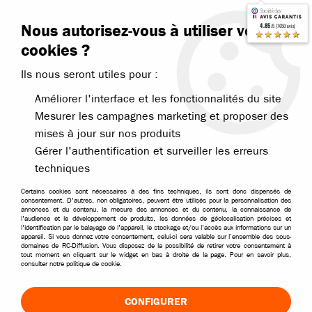
Contactez-nous
Blog RC
Nous autorisez-vous à utiliser vos
4.85
/5 (7650 avis)
Livraison offerte dès 99€
★★★★★
cookies ?
Ils nous seront utiles pour :
Améliorer l'interface et les fonctionnalités du site
Mesurer les campagnes marketing et proposer des
mises à jour sur nos produits
Accueil
>
Électronique
>
Connecteurs câbles adaptateurs
>
Adaptateu
Gérer l'authentification et surveiller les erreurs
techniques
Certains cookies sont nécessaires à des fins techniques, ils sont donc dispensés de
consentement. D'autres, non obligatoires, peuvent être utilisés pour la personnalisation des
annonces et du contenu, la mesure des annonces et du contenu, la connaissance de
l'audience et le développement de produits, les données de géolocalisation précises et
l'identification par le balayage de l'appareil, le stockage et/ou l'accès aux informations sur un
appareil. Si vous donnez votre consentement, celui-ci sera valable sur l’ensemble des sous-
domaines de RC-Diffusion. Vous disposez de la possibilité de retirer votre consentement à
tout moment en cliquant sur le widget en bas à droite de la page. Pour en savoir plus,
consulter notre politique de cookie.
CONFIGURER