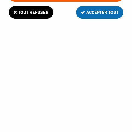
TOUT REFUSER
ACCEPTER TOUT
A2pro dix connecteur BEC Femelle à sertir
Soyez le premier à donner votre avis !
2
,
95
€
TTC
Réf. :
S0449311