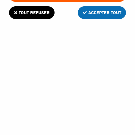
TOUT REFUSER
ACCEPTER TOUT
HRC adaptateur compacte Deans mâle /
Traxxas femelle
6
Avis
Donnez votre avis