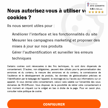
Contactez-nous
Blog RC
Nous autorisez-vous à utiliser vos
4.85
/5 (7646 avis)
Livraison offerte dès 99€
★★★★★
cookies ?
Ils nous seront utiles pour :
Améliorer l'interface et les fonctionnalités du site
Mesurer les campagnes marketing et proposer des
mises à jour sur nos produits
Accueil
>
Accessoires
>
Accessoires par marques
>
Accessoires HRC
Gérer l'authentification et surveiller les erreurs
techniques
Certains cookies sont nécessaires à des fins techniques, ils sont donc dispensés de
consentement. D'autres, non obligatoires, peuvent être utilisés pour la personnalisation des
annonces et du contenu, la mesure des annonces et du contenu, la connaissance de
l'audience et le développement de produits, les données de géolocalisation précises et
l'identification par le balayage de l'appareil, le stockage et/ou l'accès aux informations sur un
appareil. Si vous donnez votre consentement, celui-ci sera valable sur l’ensemble des sous-
domaines de RC-Diffusion. Vous disposez de la possibilité de retirer votre consentement à
tout moment en cliquant sur le widget en bas à droite de la page. Pour en savoir plus,
consulter notre politique de cookie.
CONFIGURER