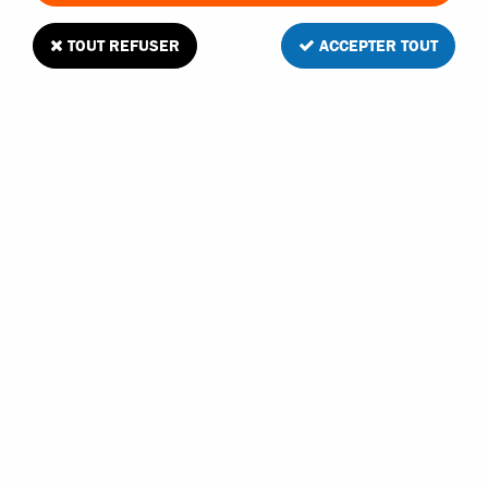
TOUT REFUSER
ACCEPTER TOUT
T2M Pirate 1/10 amortisseurs hydrauliques
2
Avis
Donnez votre avis
14
,
90
€
TTC
Réf. :
T4905/4