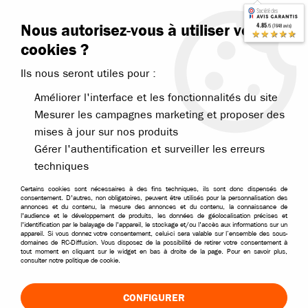
Contactez-nous
Blog RC
Nous autorisez-vous à utiliser vos
4.85
/5 (7648 avis)
Livraison offerte dès 99€
★★★★★
cookies ?
Ils nous seront utiles pour :
Améliorer l'interface et les fonctionnalités du site
Mesurer les campagnes marketing et proposer des
mises à jour sur nos produits
Accueil
>
Pièces et options
>
Pièces T2M
>
T2M Shooter Stinger
>
T2M
Gérer l'authentification et surveiller les erreurs
techniques
Certains cookies sont nécessaires à des fins techniques, ils sont donc dispensés de
consentement. D'autres, non obligatoires, peuvent être utilisés pour la personnalisation des
annonces et du contenu, la mesure des annonces et du contenu, la connaissance de
l'audience et le développement de produits, les données de géolocalisation précises et
l'identification par le balayage de l'appareil, le stockage et/ou l'accès aux informations sur un
appareil. Si vous donnez votre consentement, celui-ci sera valable sur l’ensemble des sous-
domaines de RC-Diffusion. Vous disposez de la possibilité de retirer votre consentement à
tout moment en cliquant sur le widget en bas à droite de la page. Pour en savoir plus,
consulter notre politique de cookie.
CONFIGURER