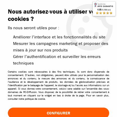
Contactez-nous
Blog RC
Nous autorisez-vous à utiliser vos
4.85
/5 (7650 avis)
Livraison offerte dès 99€
★★★★★
cookies ?
Ils nous seront utiles pour :
Améliorer l'interface et les fonctionnalités du site
Mesurer les campagnes marketing et proposer des
mises à jour sur nos produits
Accueil
>
Pièces et options
>
Pièces Hobbytech
>
NXT GP NXT Evo Spi
Gérer l'authentification et surveiller les erreurs
techniques
Certains cookies sont nécessaires à des fins techniques, ils sont donc dispensés de
consentement. D'autres, non obligatoires, peuvent être utilisés pour la personnalisation des
annonces et du contenu, la mesure des annonces et du contenu, la connaissance de
l'audience et le développement de produits, les données de géolocalisation précises et
l'identification par le balayage de l'appareil, le stockage et/ou l'accès aux informations sur un
appareil. Si vous donnez votre consentement, celui-ci sera valable sur l’ensemble des sous-
domaines de RC-Diffusion. Vous disposez de la possibilité de retirer votre consentement à
tout moment en cliquant sur le widget en bas à droite de la page. Pour en savoir plus,
consulter notre politique de cookie.
CONFIGURER