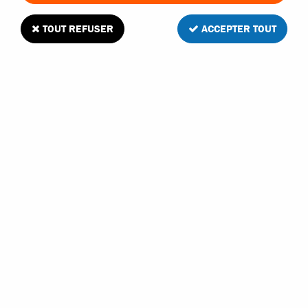
TOUT REFUSER
ACCEPTER TOUT
Hobbytech axes inferieurs de triangle avant
1
Avis
Donnez votre avis
7
,
90
€
TTC
Réf. :
STR-042
Réapprovisionnement en cours