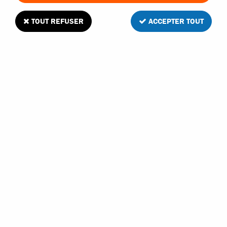
TOUT REFUSER
ACCEPTER TOUT
Hobbytech cardans avant type CVD pour
BX10
Soyez le premier à donner votre avis !
31
,
90
€
TTC
Réf. :
REV-160