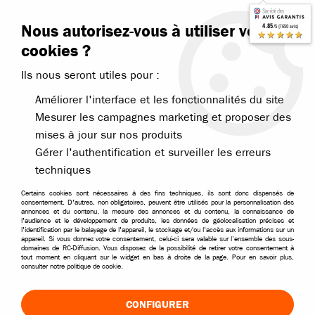
Contactez-nous
Blog RC
Nous autorisez-vous à utiliser vos
4.85
/5 (7650 avis)
Livraison offerte dès 99€
★★★★★
cookies ?
Ils nous seront utiles pour :
Améliorer l'interface et les fonctionnalités du site
Mesurer les campagnes marketing et proposer des
mises à jour sur nos produits
Accueil
>
Pièces et options
>
Pièces Hobbytech
>
Revolt Survolt BXR
Gérer l'authentification et surveiller les erreurs
techniques
Certains cookies sont nécessaires à des fins techniques, ils sont donc dispensés de
consentement. D'autres, non obligatoires, peuvent être utilisés pour la personnalisation des
annonces et du contenu, la mesure des annonces et du contenu, la connaissance de
l'audience et le développement de produits, les données de géolocalisation précises et
l'identification par le balayage de l'appareil, le stockage et/ou l'accès aux informations sur un
appareil. Si vous donnez votre consentement, celui-ci sera valable sur l’ensemble des sous-
domaines de RC-Diffusion. Vous disposez de la possibilité de retirer votre consentement à
tout moment en cliquant sur le widget en bas à droite de la page. Pour en savoir plus,
consulter notre politique de cookie.
CONFIGURER