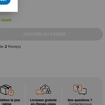
 cours
AJOUTER AU PANIER
 de
2
Point(s)
dition le jour
Livraison gratuite
Des questions ?
même
en Chrono relais
Contactez-nous