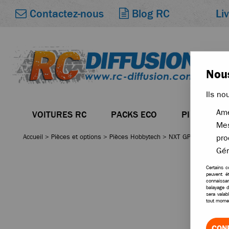
Li
Contactez-nous
Blog RC
Nous
Ils no
Amé
VOITURES RC
PACKS ECO
PIÈCES
Mes
Accueil
>
Pièces et options
>
Pièces Hobbytech
>
NXT GP NXT Evo Spi
pro
Gér
Certains c
peuvent ê
connaissan
balayage d
sera valab
tout momen
CON