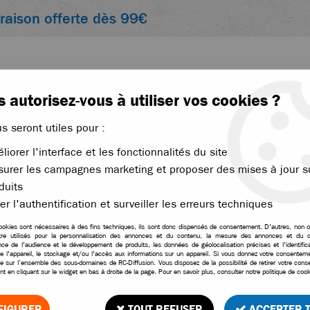
vraison offerte dès 99€
 autorisez-vous à utiliser vos cookies ?
us seront utiles pour :
liorer l'interface et les fonctionnalités du site
ACCESSOIRES
ÉLECTRONIQUE
THERMIQUE
urer les campagnes marketing et proposer des mises à jour s
rit STR8
duits
>
Hobbytech cloche d'embrayage 14 dents + roulements
er l'authentification et surveiller les erreurs techniques
ookies sont nécessaires à des fins techniques, ils sont donc dispensés de consentement. D'autres, non ob
tre utilisés pour la personnalisation des annonces et du contenu, la mesure des annonces et du c
ce de l'audience et le développement de produits, les données de géolocalisation précises et l'identifica
Hobbytech cloche d'em
e l'appareil, le stockage et/ou l'accès aux informations sur un appareil. Si vous donnez votre consentemen
le sur l’ensemble des sous-domaines de RC-Diffusion. Vous disposez de la possibilité de retirer votre con
t en cliquant sur le widget en bas à droite de la page. Pour en savoir plus, consulter notre politique de cook
4
Avis
Donnez 
13
,
90
€
TTC
FIGURER
TOUT REFUSER
ACCEPTER 