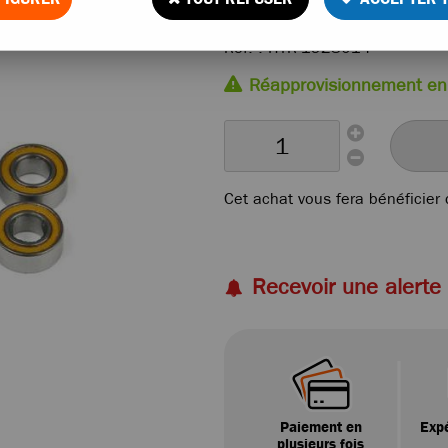
Réf. :
HTR-1928014
Réapprovisionnement en
Cet achat vous fera bénéficier
Recevoir une alerte
Paiement en
Expé
plusieurs fois