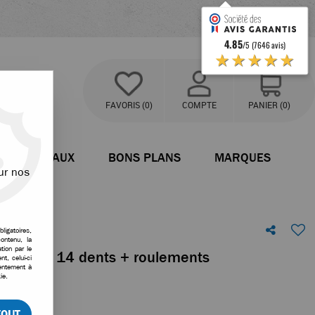
4.85
/5 (7646 avis)
★★★★★
FAVORIS
(0)
COMPTE
PANIER
(0)
BATEAUX
BONS PLANS
MARQUES
ur nos
ligatoires,
ontenu, la
tion par le
brayage 14 dents + roulements
t, celui-ci
sentement à
ie.
votre avis
TOUT