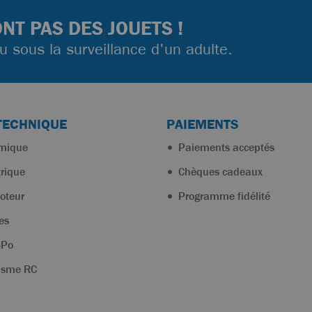
NT PAS DES JOUETS !
ou sous la surveillance d'un adulte.
TECHNIQUE
PAIEMENTS
rmique
Paiements acceptés
trique
Chèques cadeaux
oteur
Programme fidélité
es
-Po
isme RC