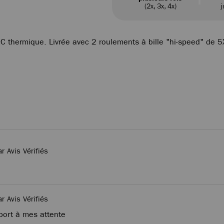
(2x, 3x, 4x)
j
RC thermique. Livrée avec 2 roulements à bille "hi-speed" d
ar Avis Vérifiés
ar Avis Vérifiés
port à mes attente