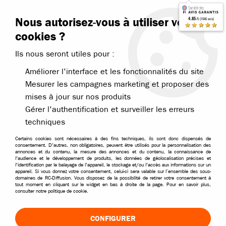
Contactez-nous
Blog RC
Nous autorisez-vous à utiliser vos
4.85
/5 (7646 avis)
Livraison offerte dès 99€
★★★★★
cookies ?
Ils nous seront utiles pour :
Améliorer l'interface et les fonctionnalités du site
Mesurer les campagnes marketing et proposer des
mises à jour sur nos produits
Accueil
>
Électronique
>
Connecteurs câbles adaptateurs
>
Adaptateu
Gérer l'authentification et surveiller les erreurs
techniques
Certains cookies sont nécessaires à des fins techniques, ils sont donc dispensés de
consentement. D'autres, non obligatoires, peuvent être utilisés pour la personnalisation des
annonces et du contenu, la mesure des annonces et du contenu, la connaissance de
l'audience et le développement de produits, les données de géolocalisation précises et
l'identification par le balayage de l'appareil, le stockage et/ou l'accès aux informations sur un
appareil. Si vous donnez votre consentement, celui-ci sera valable sur l’ensemble des sous-
domaines de RC-Diffusion. Vous disposez de la possibilité de retirer votre consentement à
tout moment en cliquant sur le widget en bas à droite de la page. Pour en savoir plus,
consulter notre politique de cookie.
CONFIGURER