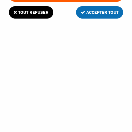
TOUT REFUSER
ACCEPTER TOUT
A2pro adaptateur bec / futaba
2
Avis
Donnez votre avis
2
,
95
€
TTC
Réf. :
12019