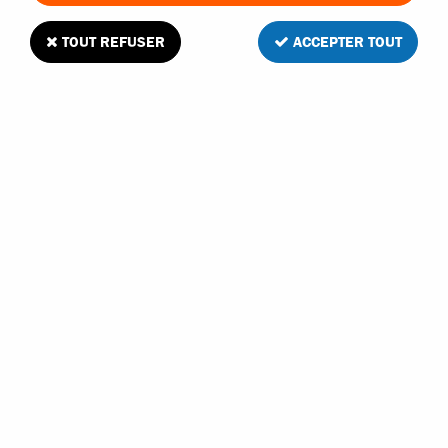
TOUT REFUSER
ACCEPTER TOUT
Hobbytech couronne centrale 56 dents 32
DPS
1
Avis
Donnez votre avis
8
,
90
€
TTC
Réf. :
REV-178