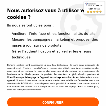
Contactez-nous
Blog RC
Nous autorisez-vous à utiliser vos
4.85
/5 (7651 avis)
Livraison offerte dès 99€
★★★★★
cookies ?
Ils nous seront utiles pour :
Améliorer l'interface et les fonctionnalités du site
Mesurer les campagnes marketing et proposer des
mises à jour sur nos produits
Accueil
>
Pièces et options
>
Pièces Hobbytech
>
Revolt Survolt BXR
Gérer l'authentification et surveiller les erreurs
techniques
Certains cookies sont nécessaires à des fins techniques, ils sont donc dispensés de
consentement. D'autres, non obligatoires, peuvent être utilisés pour la personnalisation des
annonces et du contenu, la mesure des annonces et du contenu, la connaissance de
l'audience et le développement de produits, les données de géolocalisation précises et
l'identification par le balayage de l'appareil, le stockage et/ou l'accès aux informations sur un
appareil. Si vous donnez votre consentement, celui-ci sera valable sur l’ensemble des sous-
domaines de RC-Diffusion. Vous disposez de la possibilité de retirer votre consentement à
tout moment en cliquant sur le widget en bas à droite de la page. Pour en savoir plus,
consulter notre politique de cookie.
CONFIGURER