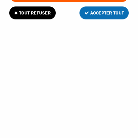
TOUT REFUSER
ACCEPTER TOUT
2 articles sur
2
FASTRAX
FASTRAX FILTRE À ESSENCE AVEC POMPE