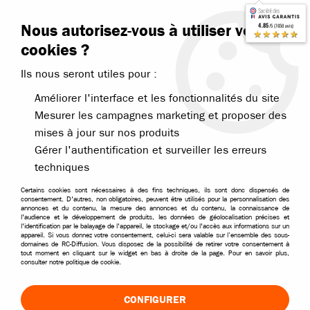
Contactez-nous
Blog RC
Nous autorisez-vous à utiliser vos
4.85
/5 (7650 avis)
Livraison offerte dès 99€
★★★★★
cookies ?
Ils nous seront utiles pour :
Améliorer l'interface et les fonctionnalités du site
Mesurer les campagnes marketing et proposer des
mises à jour sur nos produits
Accueil
>
Pièces et options
>
Pièces FTX
>
FTX pièces pour Stinger
>
Gérer l'authentification et surveiller les erreurs
techniques
Certains cookies sont nécessaires à des fins techniques, ils sont donc dispensés de
consentement. D'autres, non obligatoires, peuvent être utilisés pour la personnalisation des
annonces et du contenu, la mesure des annonces et du contenu, la connaissance de
l'audience et le développement de produits, les données de géolocalisation précises et
l'identification par le balayage de l'appareil, le stockage et/ou l'accès aux informations sur un
appareil. Si vous donnez votre consentement, celui-ci sera valable sur l’ensemble des sous-
domaines de RC-Diffusion. Vous disposez de la possibilité de retirer votre consentement à
tout moment en cliquant sur le widget en bas à droite de la page. Pour en savoir plus,
consulter notre politique de cookie.
CONFIGURER