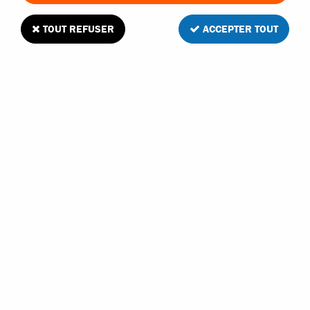
TOUT REFUSER
ACCEPTER TOUT
FTX triangle inférieur arrière pour Stinger
Soyez le premier à donner votre avis !
6
,
00
€
TTC
Réf. :
FTX10510
En stock