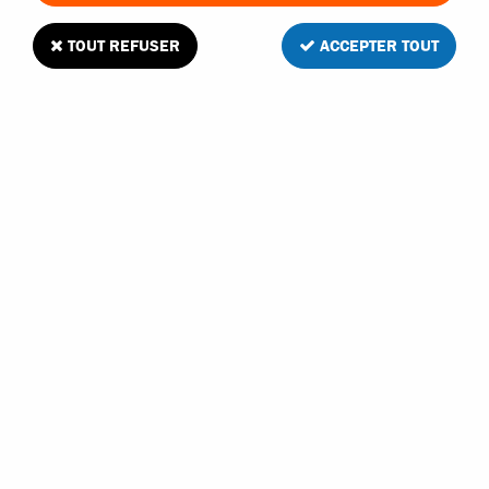
TOUT REFUSER
ACCEPTER TOUT
T2M Pirate Booster fusées de roue avant-
arrière + supports avant-arrière
2
Avis
Donnez votre avis
19
,
90
€
TTC
Réf. :
T4933/06