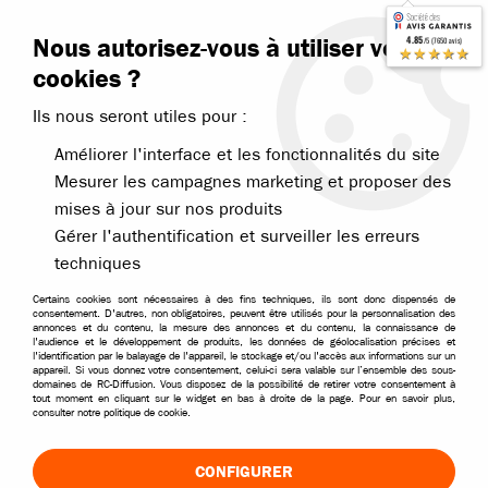
Contactez-nous
Blog RC
Nous autorisez-vous à utiliser vos
4.85
/5 (7650 avis)
Livraison offerte dès 99€
★★★★★
cookies ?
Ils nous seront utiles pour :
Améliorer l'interface et les fonctionnalités du site
Mesurer les campagnes marketing et proposer des
mises à jour sur nos produits
Accueil
>
Pièces et options
>
Pièces T2M
>
T2M Tracker Booster Dune
Gérer l'authentification et surveiller les erreurs
techniques
Certains cookies sont nécessaires à des fins techniques, ils sont donc dispensés de
consentement. D'autres, non obligatoires, peuvent être utilisés pour la personnalisation des
annonces et du contenu, la mesure des annonces et du contenu, la connaissance de
l'audience et le développement de produits, les données de géolocalisation précises et
l'identification par le balayage de l'appareil, le stockage et/ou l'accès aux informations sur un
appareil. Si vous donnez votre consentement, celui-ci sera valable sur l’ensemble des sous-
domaines de RC-Diffusion. Vous disposez de la possibilité de retirer votre consentement à
tout moment en cliquant sur le widget en bas à droite de la page. Pour en savoir plus,
consulter notre politique de cookie.
CONFIGURER