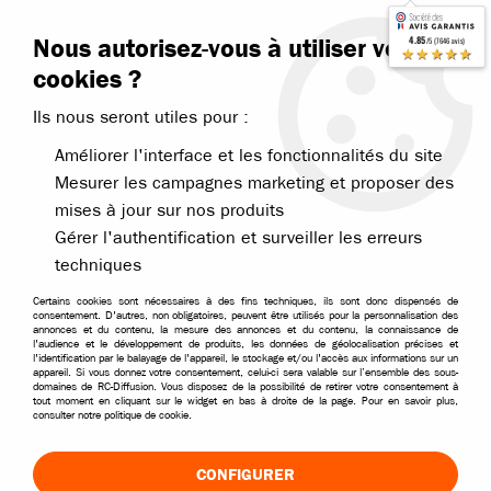
Contactez-nous
Blog RC
Nous autorisez-vous à utiliser vos
4.85
/5 (7646 avis)
Livraison offerte dès 99€
★★★★★
cookies ?
Ils nous seront utiles pour :
Améliorer l'interface et les fonctionnalités du site
Mesurer les campagnes marketing et proposer des
mises à jour sur nos produits
Accueil
>
Pièces et options
>
Pièces T2M
>
Tamiya pièces
>
Tamiya gr
Gérer l'authentification et surveiller les erreurs
techniques
Certains cookies sont nécessaires à des fins techniques, ils sont donc dispensés de
consentement. D'autres, non obligatoires, peuvent être utilisés pour la personnalisation des
annonces et du contenu, la mesure des annonces et du contenu, la connaissance de
l'audience et le développement de produits, les données de géolocalisation précises et
l'identification par le balayage de l'appareil, le stockage et/ou l'accès aux informations sur un
appareil. Si vous donnez votre consentement, celui-ci sera valable sur l’ensemble des sous-
domaines de RC-Diffusion. Vous disposez de la possibilité de retirer votre consentement à
tout moment en cliquant sur le widget en bas à droite de la page. Pour en savoir plus,
consulter notre politique de cookie.
CONFIGURER