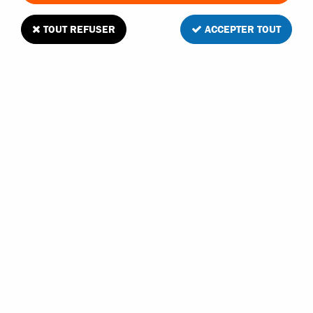
TOUT REFUSER
ACCEPTER TOUT
Tamiya grappe G pour TT-02 et TT-02B
Soyez le premier à donner votre avis !
6
,
00
€
TTC