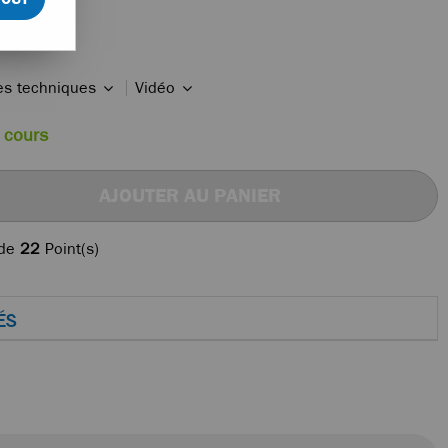
ues techniques
Vidéo
 cours
AJOUTER AU PANIER
 de
22
Point(s)
ÉS