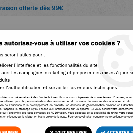
vraison offerte dès 99€
 autorisez-vous à utiliser vos cookies ?
us seront utiles pour :
liorer l'interface et les fonctionnalités du site
ACCESSOIRES
ÉLECTRONIQUE
THERMIQUE
urer les campagnes marketing et proposer des mises à jour s
out terrain 1/8
duits
>
Hobbytech Spirit NXT GP 2.0 Buggy RC 4WD 1/8 thermique
er l'authentification et surveiller les erreurs techniques
ookies sont nécessaires à des fins techniques, ils sont donc dispensés de consentement. D'autres, non ob
tre utilisés pour la personnalisation des annonces et du contenu, la mesure des annonces et du c
ce de l'audience et le développement de produits, les données de géolocalisation précises et l'identifica
Hobbytech Spirit NXT 
e l'appareil, le stockage et/ou l'accès aux informations sur un appareil. Si vous donnez votre consentemen
le sur l’ensemble des sous-domaines de RC-Diffusion. Vous disposez de la possibilité de retirer votre con
t en cliquant sur le widget en bas à droite de la page. Pour en savoir plus, consulter notre politique de cook
11
Avis
Donnez
469
,
90
€
TTC
FIGURER
TOUT REFUSER
ACCEPTER 