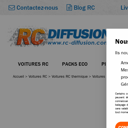
Li
Contactez-nous
Blog RC
Nous
Ils no
Amé
VOITURES RC
PACKS ECO
PIÈCES
Mes
Accueil
>
Voitures RC
>
Voitures RC thermique
>
Voitures thermiques t
pro
Gér
Certains c
peuvent ê
connaissan
balayage d
sera valab
tout momen
CON