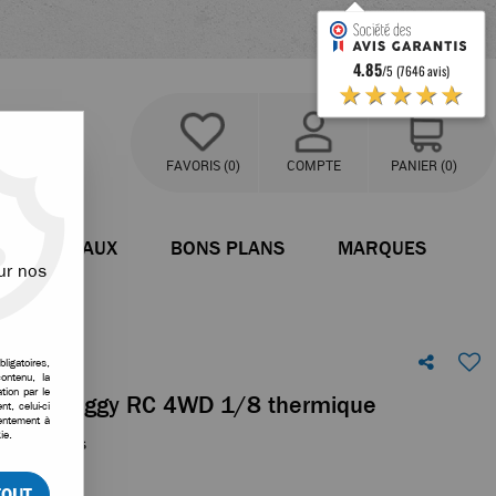
4.85
/5 (7646 avis)
★★★★★
FAVORIS
(0)
COMPTE
PANIER
(0)
BATEAUX
BONS PLANS
MARQUES
ur nos
ligatoires,
ontenu, la
tion par le
GP 2.0 Buggy RC 4WD 1/8 thermique
t, celui-ci
sentement à
ie.
 votre avis
TOUT