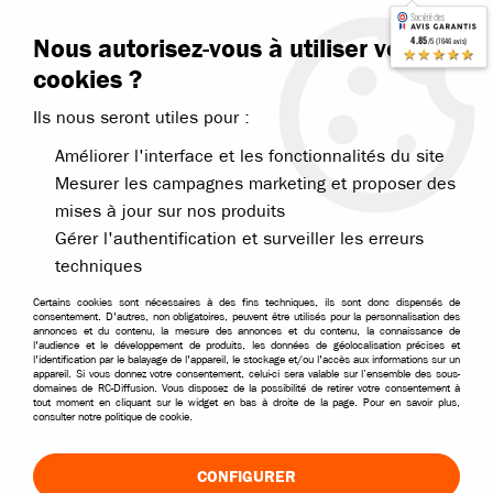
Contactez-nous
Blog RC
Nous autorisez-vous à utiliser vos
4.85
/5 (7646 avis)
Livraison offerte dès 99€
★★★★★
cookies ?
Ils nous seront utiles pour :
Améliorer l'interface et les fonctionnalités du site
Mesurer les campagnes marketing et proposer des
mises à jour sur nos produits
Accueil
>
Voitures RC
>
Voitures RC brushless
>
Voitures brushless tou
Gérer l'authentification et surveiller les erreurs
techniques
Certains cookies sont nécessaires à des fins techniques, ils sont donc dispensés de
consentement. D'autres, non obligatoires, peuvent être utilisés pour la personnalisation des
annonces et du contenu, la mesure des annonces et du contenu, la connaissance de
l'audience et le développement de produits, les données de géolocalisation précises et
l'identification par le balayage de l'appareil, le stockage et/ou l'accès aux informations sur un
appareil. Si vous donnez votre consentement, celui-ci sera valable sur l’ensemble des sous-
domaines de RC-Diffusion. Vous disposez de la possibilité de retirer votre consentement à
tout moment en cliquant sur le widget en bas à droite de la page. Pour en savoir plus,
consulter notre politique de cookie.
CONFIGURER