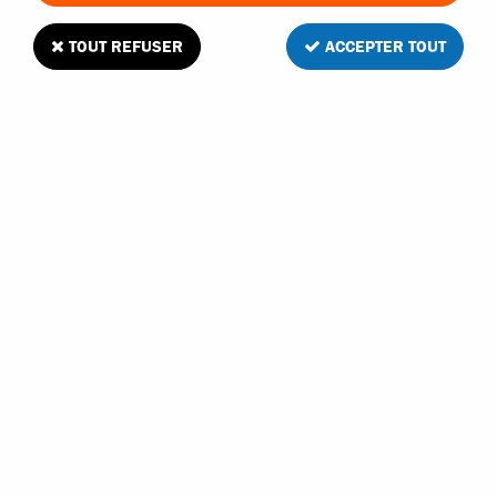
TOUT REFUSER
ACCEPTER TOUT
Hobbytech Rogue Buggy V2 RC 4WD 1/8
Brushless orange