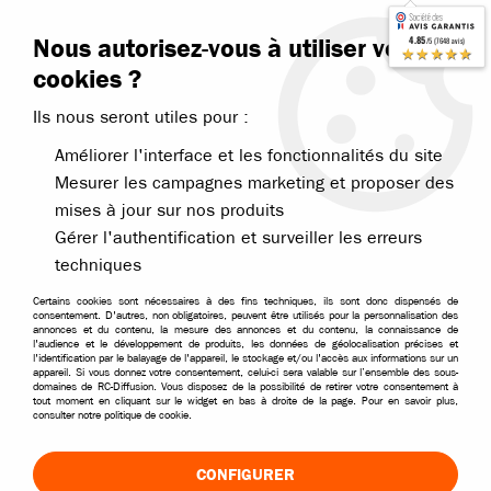
Contactez-nous
Blog RC
Nous autorisez-vous à utiliser vos
4.85
/5 (7648 avis)
Livraison offerte dès 99€
★★★★★
cookies ?
Ils nous seront utiles pour :
Améliorer l'interface et les fonctionnalités du site
Mesurer les campagnes marketing et proposer des
mises à jour sur nos produits
Accueil
>
Blog modélisme RC
>
Installation d'un combo brushless
Gérer l'authentification et surveiller les erreurs
INSTALLATION D'UN COMBO BRUSHLESS
techniques
Certains cookies sont nécessaires à des fins techniques, ils sont donc dispensés de
Passer à un système brushless est une étape essentielle
consentement. D'autres, non obligatoires, peuvent être utilisés pour la personnalisation des
annonces et du contenu, la mesure des annonces et du contenu, la connaissance de
pour tous les passionnés de modélisme RC souhaitant
l'audience et le développement de produits, les données de géolocalisation précises et
l'identification par le balayage de l'appareil, le stockage et/ou l'accès aux informations sur un
améliorer la puissance, l’autonomie et la réactivité de
appareil. Si vous donnez votre consentement, celui-ci sera valable sur l’ensemble des sous-
domaines de RC-Diffusion. Vous disposez de la possibilité de retirer votre consentement à
leur véhicule radiocommandé. Contrairement aux
tout moment en cliquant sur le widget en bas à droite de la page. Pour en savoir plus,
consulter notre politique de cookie.
moteurs à charbons classiques, les moteurs brushless
offrent une meilleure efficacité énergétique, une usure
CONFIGURER
réduite et des performances accrues, rendant votre