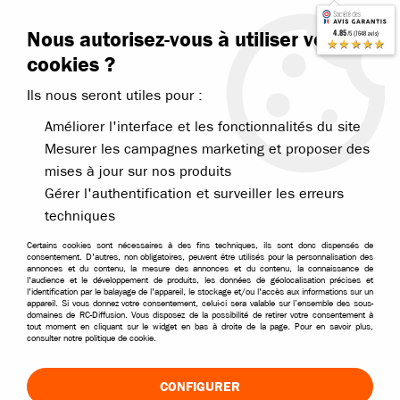
Contactez-nous
Blog RC
Nous autorisez-vous à utiliser vos
4.85
/5 (7648 avis)
Livraison offerte dès 99€
★★★★★
cookies ?
Ils nous seront utiles pour :
Améliorer l'interface et les fonctionnalités du site
Mesurer les campagnes marketing et proposer des
mises à jour sur nos produits
Accueil
>
>
Jeu d'helices rouge/noir pour visitor 6 nine eagles
Gérer l'authentification et surveiller les erreurs
techniques
DESTOCKAGE
-
60
%
Certains cookies sont nécessaires à des fins techniques, ils sont donc dispensés de
consentement. D'autres, non obligatoires, peuvent être utilisés pour la personnalisation des
annonces et du contenu, la mesure des annonces et du contenu, la connaissance de
l'audience et le développement de produits, les données de géolocalisation précises et
l'identification par le balayage de l'appareil, le stockage et/ou l'accès aux informations sur un
appareil. Si vous donnez votre consentement, celui-ci sera valable sur l’ensemble des sous-
domaines de RC-Diffusion. Vous disposez de la possibilité de retirer votre consentement à
tout moment en cliquant sur le widget en bas à droite de la page. Pour en savoir plus,
consulter notre politique de cookie.
CONFIGURER