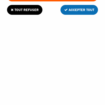
TOUT REFUSER
ACCEPTER TOUT
Jeu d'helices rouge/noir pour visitor 6 nine
eagles
Soyez le premier à donner votre avis !
5
,
12
€
TTC
au lieu de
12,80
€