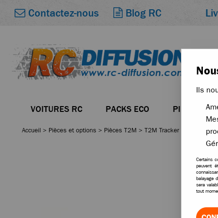
Li
Contactez-nous
Blog RC
Nous
Ils no
Amé
VOITURES RC
PACKS ECO
PIÈCES
Mes
Accueil
>
Pièces et options
>
Pièces T2M
>
T2M Tracker Booster Dune
pro
Gér
Certains c
peuvent ê
connaissan
balayage d
sera valab
tout momen
CON