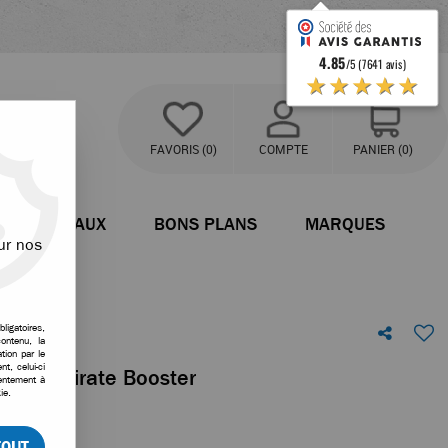
4.85
/5 (7641 avis)
★★★★★
FAVORIS
(0)
COMPTE
PANIER
(0)
BATEAUX
BONS PLANS
MARQUES
ur nos
ligatoires,
ontenu, la
tion par le
t, celui-ci
D pour Pirate Booster
sentement à
ie.
votre avis
TOUT