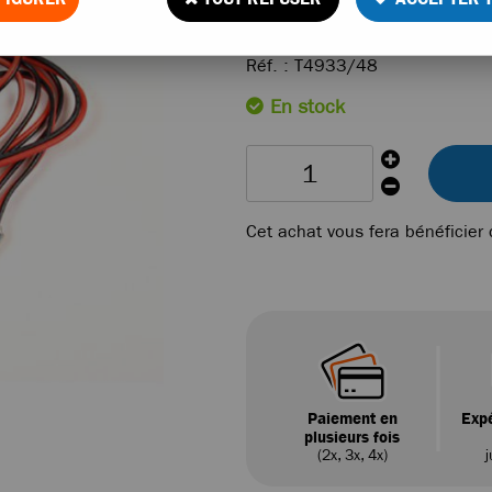
9
,
90
€
TTC
Réf. :
T4933/48
En stock
Cet achat vous fera bénéficier
Paiement en
Expé
plusieurs fois
(2x, 3x, 4x)
j