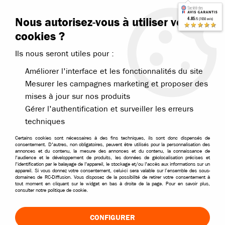
Contactez-nous
Blog RC
Nous autorisez-vous à utiliser vos
4.85
/5 (7650 avis)
Livraison offerte dès 99€
★★★★★
cookies ?
Ils nous seront utiles pour :
Améliorer l'interface et les fonctionnalités du site
Mesurer les campagnes marketing et proposer des
mises à jour sur nos produits
Accueil
>
Électronique
>
Moteurs contrôleurs et pignons
>
Moteurs éle
Gérer l'authentification et surveiller les erreurs
techniques
Certains cookies sont nécessaires à des fins techniques, ils sont donc dispensés de
consentement. D'autres, non obligatoires, peuvent être utilisés pour la personnalisation des
annonces et du contenu, la mesure des annonces et du contenu, la connaissance de
l'audience et le développement de produits, les données de géolocalisation précises et
l'identification par le balayage de l'appareil, le stockage et/ou l'accès aux informations sur un
appareil. Si vous donnez votre consentement, celui-ci sera valable sur l’ensemble des sous-
domaines de RC-Diffusion. Vous disposez de la possibilité de retirer votre consentement à
tout moment en cliquant sur le widget en bas à droite de la page. Pour en savoir plus,
consulter notre politique de cookie.
CONFIGURER