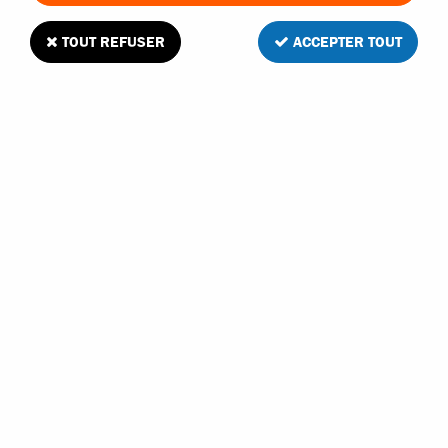
TOUT REFUSER
ACCEPTER TOUT
Konect moteur brushless 2200kv taille 3660
1/10 XL