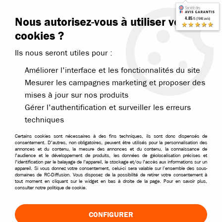
Contactez-nous
Blog RC
Nous autorisez-vous à utiliser vos
4.85
/5 (7646 avis)
Livraison offerte dès 99€
★★★★★
cookies ?
Ils nous seront utiles pour :
Améliorer l'interface et les fonctionnalités du site
Mesurer les campagnes marketing et proposer des
mises à jour sur nos produits
Accueil
>
Pièces et options
>
Pièces divers roulements visserie
>
Roul
Gérer l'authentification et surveiller les erreurs
techniques
Certains cookies sont nécessaires à des fins techniques, ils sont donc dispensés de
consentement. D'autres, non obligatoires, peuvent être utilisés pour la personnalisation des
annonces et du contenu, la mesure des annonces et du contenu, la connaissance de
l'audience et le développement de produits, les données de géolocalisation précises et
l'identification par le balayage de l'appareil, le stockage et/ou l'accès aux informations sur un
appareil. Si vous donnez votre consentement, celui-ci sera valable sur l’ensemble des sous-
domaines de RC-Diffusion. Vous disposez de la possibilité de retirer votre consentement à
tout moment en cliquant sur le widget en bas à droite de la page. Pour en savoir plus,
consulter notre politique de cookie.
CONFIGURER