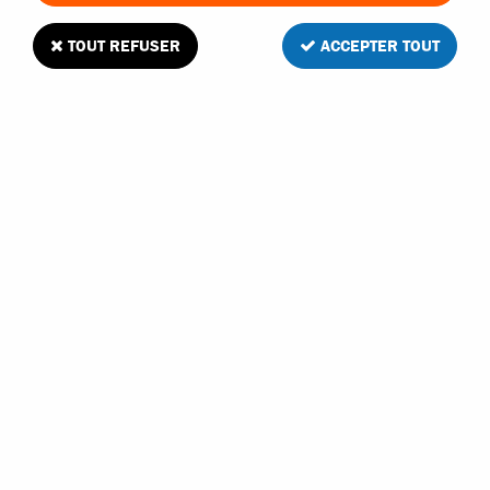
TOUT REFUSER
ACCEPTER TOUT
HRC jeu de 10 roulements à billes 8X16X5
mm
3
Avis
Donnez votre avis
10
,
90
€
TTC
Réf. :
HRC1272