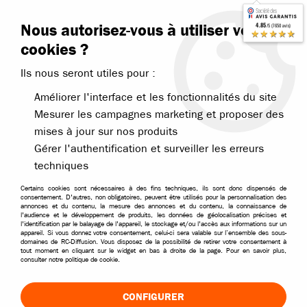
Contactez-nous
Blog RC
Nous autorisez-vous à utiliser vos
4.85
/5 (7650 avis)
Livraison offerte dès 99€
★★★★★
cookies ?
Ils nous seront utiles pour :
Améliorer l'interface et les fonctionnalités du site
Mesurer les campagnes marketing et proposer des
mises à jour sur nos produits
Accueil
>
Pièces et options
>
Pièces Bonzai et MHD
>
MHD pièces Sti
Gérer l'authentification et surveiller les erreurs
techniques
Certains cookies sont nécessaires à des fins techniques, ils sont donc dispensés de
consentement. D'autres, non obligatoires, peuvent être utilisés pour la personnalisation des
annonces et du contenu, la mesure des annonces et du contenu, la connaissance de
l'audience et le développement de produits, les données de géolocalisation précises et
l'identification par le balayage de l'appareil, le stockage et/ou l'accès aux informations sur un
appareil. Si vous donnez votre consentement, celui-ci sera valable sur l’ensemble des sous-
domaines de RC-Diffusion. Vous disposez de la possibilité de retirer votre consentement à
tout moment en cliquant sur le widget en bas à droite de la page. Pour en savoir plus,
consulter notre politique de cookie.
CONFIGURER