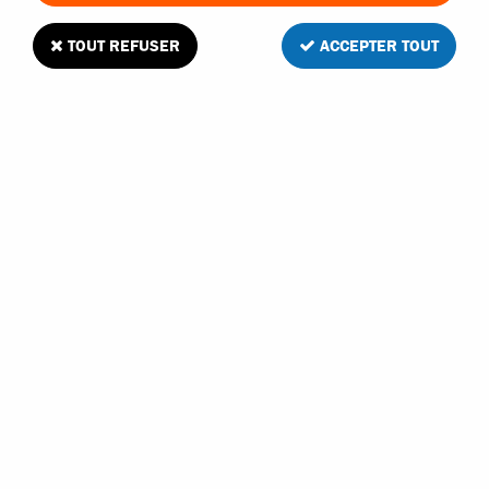
TOUT REFUSER
ACCEPTER TOUT
MHD batterie 7,4v 1050mah Li-Po 2S pour
Stinger 1/16
Soyez le premier à donner votre avis !
26
,
90
€
TTC