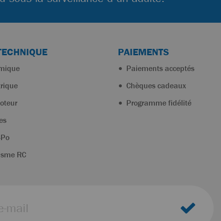
TECHNIQUE
PAIEMENTS
rmique
Paiements acceptés
trique
Chèques cadeaux
oteur
Programme fidélité
es
-Po
isme RC