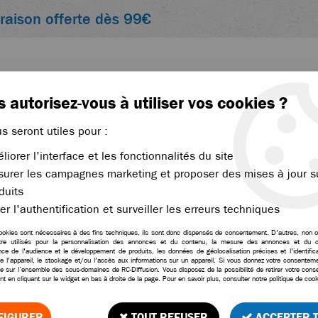
vraison offerte dès 99€
 autorisez-vous à utiliser vos cookies ?
us seront utiles pour :
liorer l'interface et les fonctionnalités du site
ACCESSOIRES
ÉLECTRONIQUE
THERMIQUE
urer les campagnes marketing et proposer des mises à jour s
nger 1/16 et 1/14
duits
>
MHD carrosserie Citroën C3 Abu Dhabi 1/14 pour Stinge
er l'authentification et surveiller les erreurs techniques
ookies sont nécessaires à des fins techniques, ils sont donc dispensés de consentement. D'autres, non ob
tre utilisés pour la personnalisation des annonces et du contenu, la mesure des annonces et du c
ce de l'audience et le développement de produits, les données de géolocalisation précises et l'identifica
e l'appareil, le stockage et/ou l'accès aux informations sur un appareil. Si vous donnez votre consentemen
MHD carrosserie Citroë
le sur l’ensemble des sous-domaines de RC-Diffusion. Vous disposez de la possibilité de retirer votre con
t en cliquant sur le widget en bas à droite de la page. Pour en savoir plus, consulter notre politique de cook
Soyez le premier à donner vo
FIGURER
TOUT REFUSER
ACCEPTER 