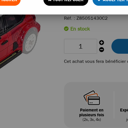
24
,
90
€
TTC
au
Réf. :
Z85051430C2
En stock
Cet achat vous fera bénéficier
Paiement en
Expé
plusieurs fois
(2x, 3x, 4x)
j