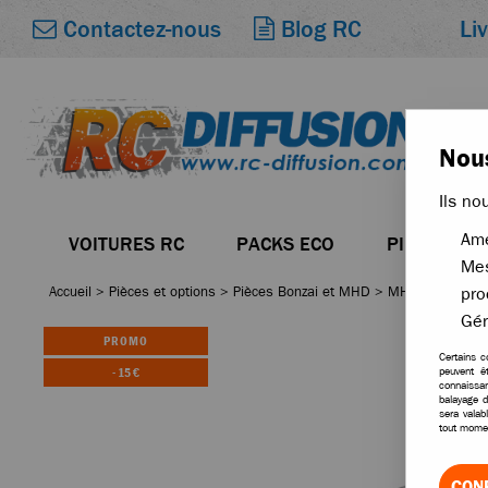
Li
Contactez-nous
Blog RC
Nous
Ils no
Amé
VOITURES RC
PACKS ECO
PIÈCES
Mes
Accueil
>
Pièces et options
>
Pièces Bonzai et MHD
>
MHD pièces Sti
pro
Gér
PROMO
Certains c
-
15
€
peuvent ê
connaissan
balayage d
sera valab
tout momen
CON