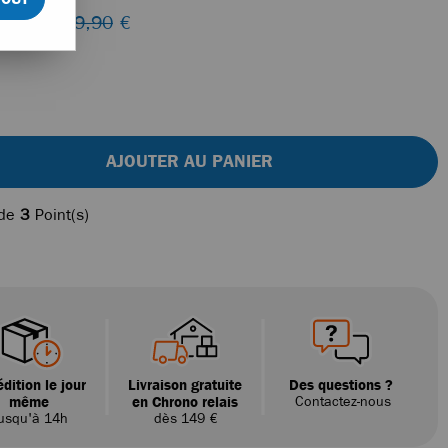
 lieu de
39,90
€
AJOUTER AU PANIER
 de
3
Point(s)
dition le jour
Livraison gratuite
Des questions ?
même
en Chrono relais
Contactez-nous
usqu'à 14h
dès 149 €