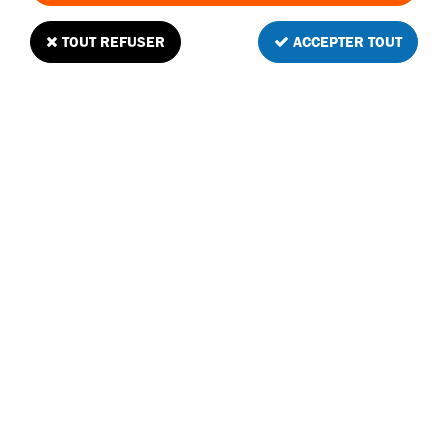
TOUT REFUSER
ACCEPTER TOUT
MHD récepteur 3 voies 2.4GHZ MHD3S
1
Avis
Donnez votre avis
24
,
90
€
TTC
Réf. :
Z01030