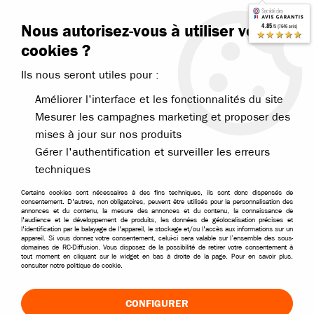
Contactez-nous
Blog RC
Nous autorisez-vous à utiliser vos
4.85
/5 (7646 avis)
Livraison offerte dès 99€
★★★★★
cookies ?
Ils nous seront utiles pour :
Améliorer l'interface et les fonctionnalités du site
Mesurer les campagnes marketing et proposer des
mises à jour sur nos produits
Accueil
>
Pièces et options
>
Pièces Bonzai et MHD
>
MHD pièces Fla
Gérer l'authentification et surveiller les erreurs
techniques
Certains cookies sont nécessaires à des fins techniques, ils sont donc dispensés de
consentement. D'autres, non obligatoires, peuvent être utilisés pour la personnalisation des
annonces et du contenu, la mesure des annonces et du contenu, la connaissance de
l'audience et le développement de produits, les données de géolocalisation précises et
l'identification par le balayage de l'appareil, le stockage et/ou l'accès aux informations sur un
appareil. Si vous donnez votre consentement, celui-ci sera valable sur l’ensemble des sous-
domaines de RC-Diffusion. Vous disposez de la possibilité de retirer votre consentement à
tout moment en cliquant sur le widget en bas à droite de la page. Pour en savoir plus,
consulter notre politique de cookie.
CONFIGURER