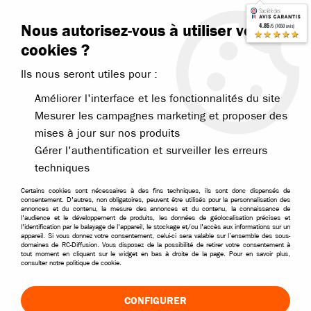
Contactez-nous
Blog RC
Nous autorisez-vous à utiliser vos
4.85
/5 (7650 avis)
Livraison offerte dès 99€
★★★★★
cookies ?
Ils nous seront utiles pour :
Améliorer l'interface et les fonctionnalités du site
Mesurer les campagnes marketing et proposer des
mises à jour sur nos produits
Accueil
>
Nos marques
>
Losi
>
Motos Losi
Gérer l'authentification et surveiller les erreurs
MOTOS LOSI RC
techniques
Certains cookies sont nécessaires à des fins techniques, ils sont donc dispensés de
consentement. D'autres, non obligatoires, peuvent être utilisés pour la personnalisation des
annonces et du contenu, la mesure des annonces et du contenu, la connaissance de
l'audience et le développement de produits, les données de géolocalisation précises et
TRIER & FILTRER
l'identification par le balayage de l'appareil, le stockage et/ou l'accès aux informations sur un
appareil. Si vous donnez votre consentement, celui-ci sera valable sur l’ensemble des sous-
domaines de RC-Diffusion. Vous disposez de la possibilité de retirer votre consentement à
tout moment en cliquant sur le widget en bas à droite de la page. Pour en savoir plus,
consulter notre politique de cookie.
3 articles sur
3
CONFIGURER