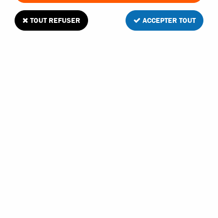
TOUT REFUSER
ACCEPTER TOUT
LOSI
LOSI PROMOTO-SM 1/4 RTR SANS
BATTERIE NI CHARGEUR
Rupture de stock
619,90 €