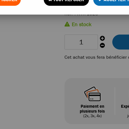
Réf. :
HTR-1923
En stock
Cet achat vous fera bénéficier
Paiement en
Expé
plusieurs fois
(2x, 3x, 4x)
j