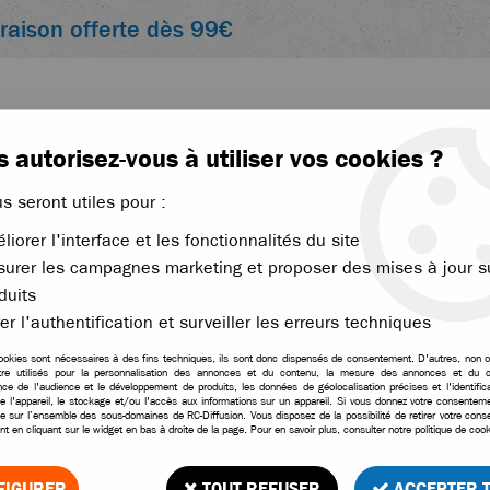
vraison offerte dès 99€
 autorisez-vous à utiliser vos cookies ?
us seront utiles pour :
liorer l'interface et les fonctionnalités du site
ACCESSOIRES
ÉLECTRONIQUE
THERMIQUE
urer les campagnes marketing et proposer des mises à jour s
nce
duits
>
Nettoyant hautes performances Mudoff 750ml
er l'authentification et surveiller les erreurs techniques
ookies sont nécessaires à des fins techniques, ils sont donc dispensés de consentement. D'autres, non ob
tre utilisés pour la personnalisation des annonces et du contenu, la mesure des annonces et du c
ce de l'audience et le développement de produits, les données de géolocalisation précises et l'identifica
Nettoyant hautes perf
e l'appareil, le stockage et/ou l'accès aux informations sur un appareil. Si vous donnez votre consentemen
le sur l’ensemble des sous-domaines de RC-Diffusion. Vous disposez de la possibilité de retirer votre con
t en cliquant sur le widget en bas à droite de la page. Pour en savoir plus, consulter notre politique de cook
1
Avis
Donnez 
11
,
90
€
TTC
FIGURER
TOUT REFUSER
ACCEPTER 