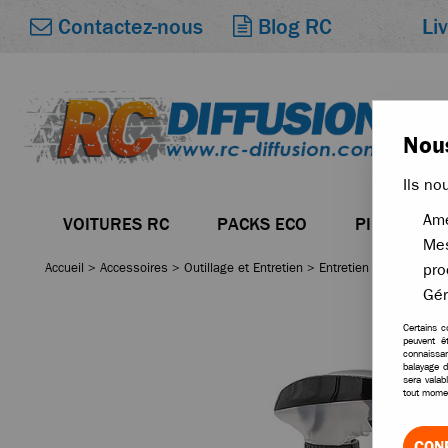
Li
Contactez-nous
Blog RC
Nous
Ils no
Amé
VOITURES RC
PACKS ECO
PIÈCES
Mes
Accueil
>
Accessoires
>
Outillage et Entretien
>
Entretien et maintena
pro
Gér
Certains c
peuvent ê
connaissan
balayage d
sera valab
tout momen
CON