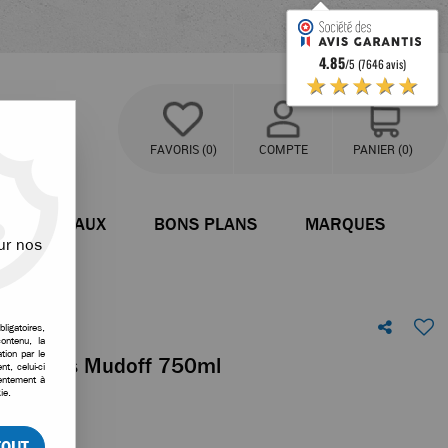
4.85
/5 (7646 avis)
★★★★★
FAVORIS
(0)
COMPTE
PANIER
(0)
BATEAUX
BONS PLANS
MARQUES
ur nos
ligatoires,
ontenu, la
tion par le
ormances Mudoff 750ml
t, celui-ci
sentement à
ie.
votre avis
TOUT