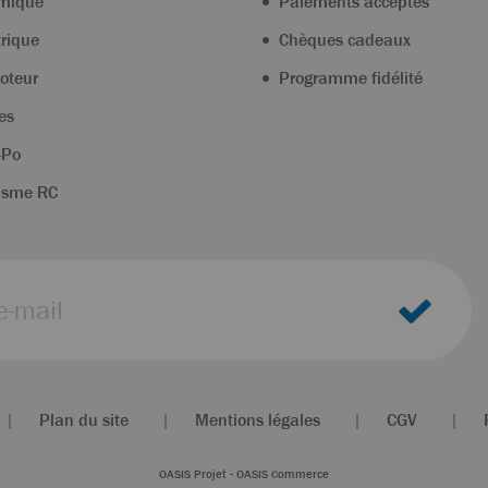
rmique
Paiements acceptés
trique
Chèques cadeaux
oteur
Programme fidélité
es
-Po
isme RC
|
Plan du site
|
Mentions légales
|
CGV
|
OASIS Projet
-
OASIS Commerce