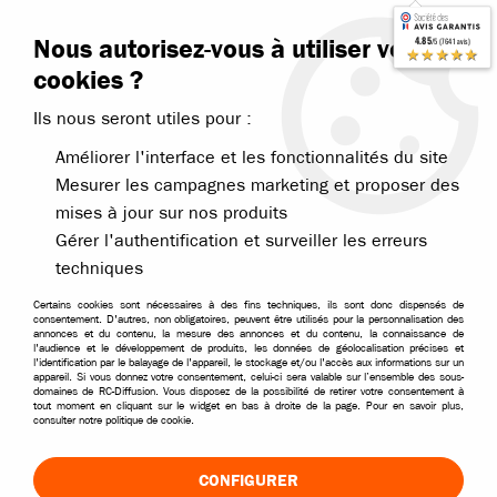
Contactez-nous
Blog RC
Nous autorisez-vous à utiliser vos
4.85
/5 (7641 avis)
Livraison offerte dès 99€
★★★★★
cookies ?
Ils nous seront utiles pour :
Améliorer l'interface et les fonctionnalités du site
Mesurer les campagnes marketing et proposer des
mises à jour sur nos produits
Accueil
>
Packs économiques
>
Packs éco divers
Gérer l'authentification et surveiller les erreurs
PACK ÉCONOMIQUES DIVERS
techniques
Certains cookies sont nécessaires à des fins techniques, ils sont donc dispensés de
Packs éco pour l'électrique
consentement. D'autres, non obligatoires, peuvent être utilisés pour la personnalisation des
annonces et du contenu, la mesure des annonces et du contenu, la connaissance de
l'audience et le développement de produits, les données de géolocalisation précises et
l'identification par le balayage de l'appareil, le stockage et/ou l'accès aux informations sur un
appareil. Si vous donnez votre consentement, celui-ci sera valable sur l’ensemble des sous-
domaines de RC-Diffusion. Vous disposez de la possibilité de retirer votre consentement à
tout moment en cliquant sur le widget en bas à droite de la page. Pour en savoir plus,
consulter notre politique de cookie.
CONFIGURER