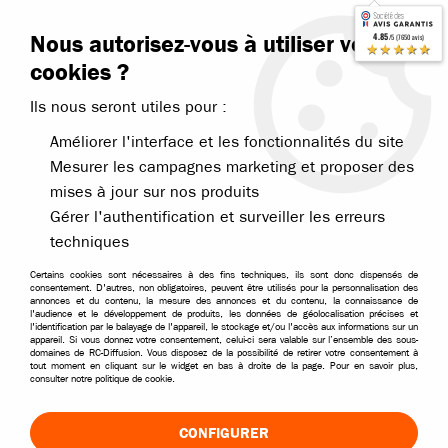
Contactez-nous
Blog RC
Nous autorisez-vous à utiliser vos
4.85
/5 (7650 avis)
Livraison offerte dès 99€
★★★★★
cookies ?
Ils nous seront utiles pour :
Améliorer l'interface et les fonctionnalités du site
Mesurer les campagnes marketing et proposer des
mises à jour sur nos produits
Accueil
>
Accessoires
>
Accessoires par marques
>
Accessoires Etron
Gérer l'authentification et surveiller les erreurs
PIÈCES ET ACCESSOIRES ETRONIX POUR
techniques
VOITURES RC
Certains cookies sont nécessaires à des fins techniques, ils sont donc dispensés de
consentement. D'autres, non obligatoires, peuvent être utilisés pour la personnalisation des
Améliorez votre modèle RC avec les accessoires Etronix
annonces et du contenu, la mesure des annonces et du contenu, la connaissance de
l'audience et le développement de produits, les données de géolocalisation précises et
dédiés à l'électronique et à l'alimentation. Retrouvez une
l'identification par le balayage de l'appareil, le stockage et/ou l'accès aux informations sur un
appareil. Si vous donnez votre consentement, celui-ci sera valable sur l’ensemble des sous-
sélection de moteurs, variateurs, chargeurs,
domaines de RC-Diffusion. Vous disposez de la possibilité de retirer votre consentement à
tout moment en cliquant sur le widget en bas à droite de la page. Pour en savoir plus,
radiocommandes et équipements compatibles avec de
consulter notre politique de cookie.
nombreux véhicules radiocommandés.
CONFIGURER