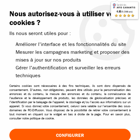
Contactez-nous
Blog RC
Nous autorisez-vous à utiliser vos
4.85
/5 (7648 avis)
Livraison offerte dès 99€
★★★★★
cookies ?
Ils nous seront utiles pour :
Améliorer l'interface et les fonctionnalités du site
Mesurer les campagnes marketing et proposer des
mises à jour sur nos produits
Accueil
>
Pièces et options
>
Pièces Funtek
>
Funtek pièces pour ST
Gérer l'authentification et surveiller les erreurs
techniques
Certains cookies sont nécessaires à des fins techniques, ils sont donc dispensés de
consentement. D'autres, non obligatoires, peuvent être utilisés pour la personnalisation des
annonces et du contenu, la mesure des annonces et du contenu, la connaissance de
l'audience et le développement de produits, les données de géolocalisation précises et
l'identification par le balayage de l'appareil, le stockage et/ou l'accès aux informations sur un
appareil. Si vous donnez votre consentement, celui-ci sera valable sur l’ensemble des sous-
domaines de RC-Diffusion. Vous disposez de la possibilité de retirer votre consentement à
tout moment en cliquant sur le widget en bas à droite de la page. Pour en savoir plus,
consulter notre politique de cookie.
CONFIGURER