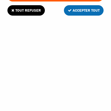
TOUT REFUSER
ACCEPTER TOUT
Funtek planche de stickers bleue pour MTX
Soyez le premier à donner votre avis !
4
,
90
€
TTC
Réf. :
FTK-21059