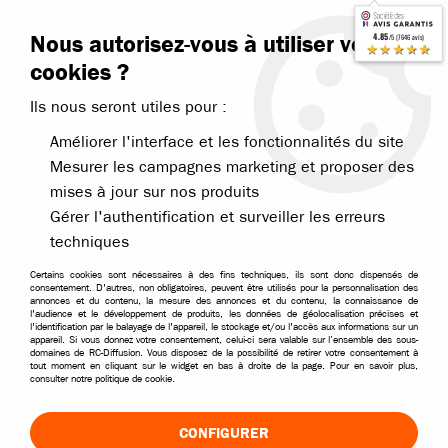
Contactez-nous
Blog RC
Nous autorisez-vous à utiliser vos
4.85
/5 (7646 avis)
Livraison offerte dès 99€
★★★★★
cookies ?
Ils nous seront utiles pour :
Améliorer l'interface et les fonctionnalités du site
Mesurer les campagnes marketing et proposer des
mises à jour sur nos produits
Accueil
>
Accessoires
>
Roues pour voitures RC
>
Roues Buggy 1/8
Gérer l'authentification et surveiller les erreurs
techniques
Certains cookies sont nécessaires à des fins techniques, ils sont donc dispensés de
consentement. D'autres, non obligatoires, peuvent être utilisés pour la personnalisation des
annonces et du contenu, la mesure des annonces et du contenu, la connaissance de
l'audience et le développement de produits, les données de géolocalisation précises et
l'identification par le balayage de l'appareil, le stockage et/ou l'accès aux informations sur un
appareil. Si vous donnez votre consentement, celui-ci sera valable sur l’ensemble des sous-
domaines de RC-Diffusion. Vous disposez de la possibilité de retirer votre consentement à
tout moment en cliquant sur le widget en bas à droite de la page. Pour en savoir plus,
consulter notre politique de cookie.
CONFIGURER