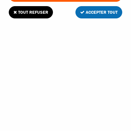
TOUT REFUSER
ACCEPTER TOUT
Roues rally game Hrc jantes noires à bâtons
3
Avis
Donnez votre avis
19
,
95
€
TTC
Réf. :
HRC60801BK
En stock