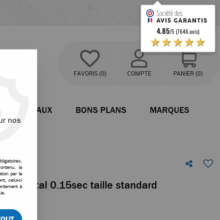
4.85
/5 (7646 avis)
★★★★★
FAVORIS
(0)
COMPTE
PANIER
(0)
BATEAUX
BONS PLANS
MARQUES
ur nos
ligatoires,
ontenu, la
tion par le
t, celui-ci
ons métal 0.15sec taille standard
sentement à
ie.
votre avis
TOUT