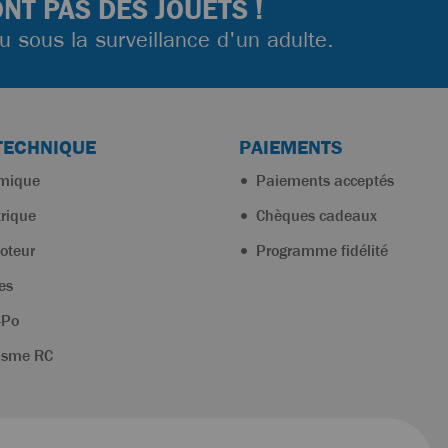
NT PAS DES JOUETS !
ou sous la surveillance d'un adulte.
TECHNIQUE
PAIEMENTS
rmique
Paiements acceptés
trique
Chèques cadeaux
oteur
Programme fidélité
es
-Po
isme RC