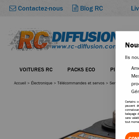
Li
Contactez-nous
Blog RC
Nous
Ils no
Amé
VOITURES RC
PACKS ECO
PIÈCES
Mes
Accueil
>
Électronique
>
Télécommandes et servos
>
Servomoteurs
pro
Gér
Certains c
peuvent ê
connaissan
balayage d
sera valab
tout momen
CON