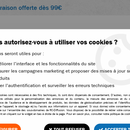
vraison offerte dès 99€
 autorisez-vous à utiliser vos cookies ?
us seront utiles pour :
liorer l'interface et les fonctionnalités du site
ACCESSOIRES
ÉLECTRONIQUE
THERMIQUE
urer les campagnes marketing et proposer des mises à jour s
duits
>
Konect servo 15kg pignons métal 0.15sec taille standard
er l'authentification et surveiller les erreurs techniques
ookies sont nécessaires à des fins techniques, ils sont donc dispensés de consentement. D'autres, non ob
tre utilisés pour la personnalisation des annonces et du contenu, la mesure des annonces et du c
ce de l'audience et le développement de produits, les données de géolocalisation précises et l'identifica
e l'appareil, le stockage et/ou l'accès aux informations sur un appareil. Si vous donnez votre consentemen
Konect servo 15kg pign
le sur l’ensemble des sous-domaines de RC-Diffusion. Vous disposez de la possibilité de retirer votre con
t en cliquant sur le widget en bas à droite de la page. Pour en savoir plus, consulter notre politique de cook
1
Avis
Donnez 
FIGURER
TOUT REFUSER
ACCEPTER 