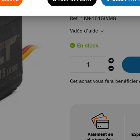
21
,
90
€
TTC
Réf. :
KN-1515LVMG
Vidéo d'aide
En stock
Cet achat vous fera bénéficier
Paiement en
Expé
plusieurs fois