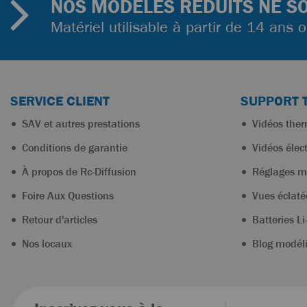
NOS MODÈLES RÉDUITS NE SO
Matériel utilisable à partir de 14 ans 
SERVICE CLIENT
SUPPORT 
SAV et autres prestations
Vidéos the
Conditions de garantie
Vidéos élec
À propos de Rc-Diffusion
Réglages m
Foire Aux Questions
Vues éclaté
Retour d'articles
Batteries Li
Nos locaux
Blog modél