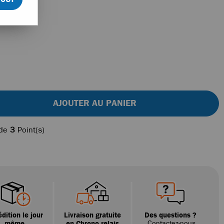
AJOUTER AU PANIER
 de
3
Point(s)
dition le jour
Livraison gratuite
Des questions ?
même
en Chrono relais
Contactez-nous