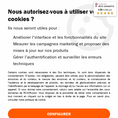
Contactez-nous
Blog RC
Nous autorisez-vous à utiliser vos
4.85
/5 (7646 avis)
Livraison offerte dès 99€
★★★★★
cookies ?
Ils nous seront utiles pour :
Améliorer l'interface et les fonctionnalités du site
Mesurer les campagnes marketing et proposer des
mises à jour sur nos produits
Accueil
>
Pièces et options
>
Pièces Funtek
>
Funtek pièces modèles 
Gérer l'authentification et surveiller les erreurs
techniques
PROMO
-
2
€
Certains cookies sont nécessaires à des fins techniques, ils sont donc dispensés de
consentement. D'autres, non obligatoires, peuvent être utilisés pour la personnalisation des
annonces et du contenu, la mesure des annonces et du contenu, la connaissance de
l'audience et le développement de produits, les données de géolocalisation précises et
l'identification par le balayage de l'appareil, le stockage et/ou l'accès aux informations sur un
appareil. Si vous donnez votre consentement, celui-ci sera valable sur l’ensemble des sous-
domaines de RC-Diffusion. Vous disposez de la possibilité de retirer votre consentement à
tout moment en cliquant sur le widget en bas à droite de la page. Pour en savoir plus,
consulter notre politique de cookie.
CONFIGURER