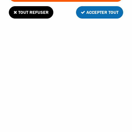
TOUT REFUSER
ACCEPTER TOUT
Funtek supports d'amortisseurs pour RX12
Soyez le premier à donner votre avis !
3
,
95
€
TTC
au lieu de
5,95
€