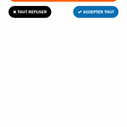
TOUT REFUSER
ACCEPTER TOUT
Funtek supports de carrosserie et supports
d'amortisseurs Pour DT12
Soyez le premier à donner votre avis !
11
,
90
€
TTC