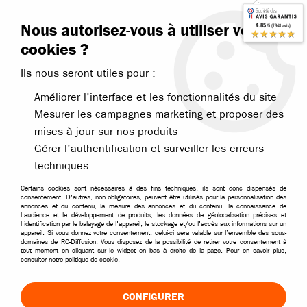
Contactez-nous
Blog RC
Nous autorisez-vous à utiliser vos
4.85
/5 (7648 avis)
Livraison offerte dès 99€
★★★★★
cookies ?
Ils nous seront utiles pour :
Améliorer l'interface et les fonctionnalités du site
Mesurer les campagnes marketing et proposer des
mises à jour sur nos produits
Accueil
>
Pièces et options
>
Pièces Funtek
>
Funtek pièces modèles 
Gérer l'authentification et surveiller les erreurs
techniques
Certains cookies sont nécessaires à des fins techniques, ils sont donc dispensés de
consentement. D'autres, non obligatoires, peuvent être utilisés pour la personnalisation des
annonces et du contenu, la mesure des annonces et du contenu, la connaissance de
l'audience et le développement de produits, les données de géolocalisation précises et
l'identification par le balayage de l'appareil, le stockage et/ou l'accès aux informations sur un
appareil. Si vous donnez votre consentement, celui-ci sera valable sur l’ensemble des sous-
domaines de RC-Diffusion. Vous disposez de la possibilité de retirer votre consentement à
tout moment en cliquant sur le widget en bas à droite de la page. Pour en savoir plus,
consulter notre politique de cookie.
CONFIGURER