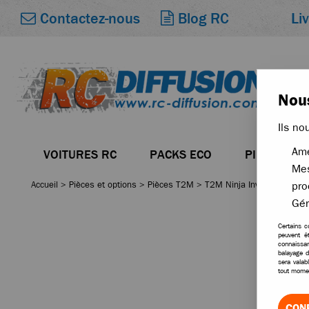
Li
Contactez-nous
Blog RC
Nous
Ils no
Amé
VOITURES RC
PACKS ECO
PIÈCES
Mes
Accueil
>
Pièces et options
>
Pièces T2M
>
T2M Ninja Invader Crushe
pro
Gér
Certains c
peuvent ê
connaissan
balayage d
sera valab
tout momen
CON