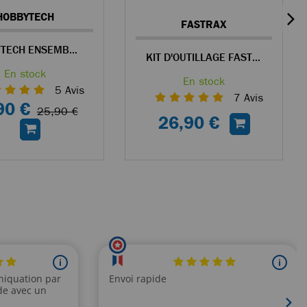
HOBBYTECH
FASTRAX
HOBBYTECH ENSEMBLE DE TROIS TOURNEVIS BTR MANCHE ALU + CLÉ À DOUILLE DE 7MM
KIT D'OUTILLAGE FASTRAX AVEC ÉTUI POUR VOITURES TÉLÉCOMMANDÉES
En stock
En stock
5
Avis
7
Avis
90 €
25,90 €
26,90 €