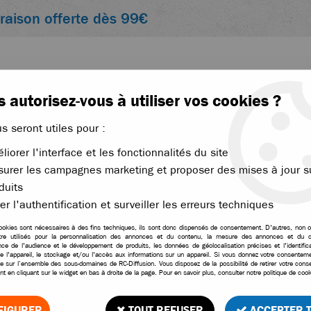
vraison offerte dès 99€
 autorisez-vous à utiliser vos cookies ?
us seront utiles pour :
liorer l'interface et les fonctionnalités du site
ACCESSOIRES
ÉLECTRONIQUE
THERMIQUE
urer les campagnes marketing et proposer des mises à jour s
r
duits
>
T2M triangles arrières pour Pirate Invader et Pirate Ninja
er l'authentification et surveiller les erreurs techniques
ookies sont nécessaires à des fins techniques, ils sont donc dispensés de consentement. D'autres, non ob
tre utilisés pour la personnalisation des annonces et du contenu, la mesure des annonces et du c
ce de l'audience et le développement de produits, les données de géolocalisation précises et l'identifica
e l'appareil, le stockage et/ou l'accès aux informations sur un appareil. Si vous donnez votre consentemen
T2M triangles arrières p
le sur l’ensemble des sous-domaines de RC-Diffusion. Vous disposez de la possibilité de retirer votre con
t en cliquant sur le widget en bas à droite de la page. Pour en savoir plus, consulter notre politique de cook
Soyez le premier à donner vo
FIGURER
TOUT REFUSER
ACCEPTER 