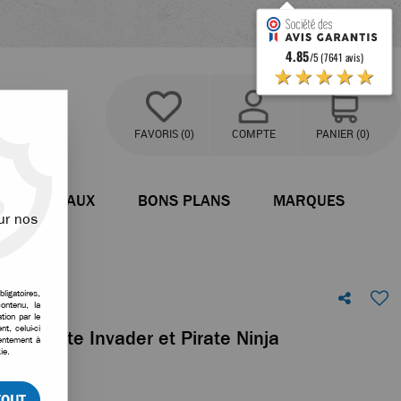
4.85
/5 (7641 avis)
★★★★★
FAVORIS
(0)
COMPTE
PANIER
(0)
BATEAUX
BONS PLANS
MARQUES
ur nos
ligatoires,
ontenu, la
tion par le
t, celui-ci
our Pirate Invader et Pirate Ninja
sentement à
ie.
tre avis !
TOUT