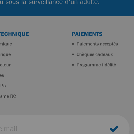
ou sous la surveillance d'un adulte.
TECHNIQUE
PAIEMENTS
rmique
Paiements acceptés
trique
Chèques cadeaux
oteur
Programme fidélité
es
-Po
isme RC