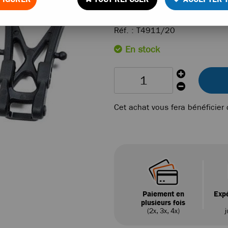
6
,
50
€
TTC
Réf. :
T4911/20
En stock
Cet achat vous fera bénéficier
Paiement en
Expé
plusieurs fois
(2x, 3x, 4x)
j