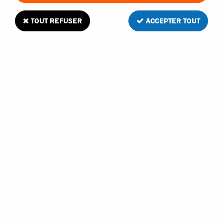
TOUT REFUSER
ACCEPTER TOUT
Funtek triangles de suspension pour MT4
2
Avis
Donnez votre avis
15
,
90
€
TTC
Réf. :
FTK-MT4-03