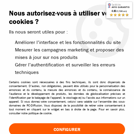
Contactez-nous
Blog RC
Nous autorisez-vous à utiliser vos
4.85
/5 (7646 avis)
Livraison offerte dès 99€
★★★★★
cookies ?
Ils nous seront utiles pour :
Améliorer l'interface et les fonctionnalités du site
Mesurer les campagnes marketing et proposer des
mises à jour sur nos produits
Accueil
>
Pièces et options
>
Pièces Funtek
>
Funtek pièces modèles 
Gérer l'authentification et surveiller les erreurs
techniques
Certains cookies sont nécessaires à des fins techniques, ils sont donc dispensés de
consentement. D'autres, non obligatoires, peuvent être utilisés pour la personnalisation des
annonces et du contenu, la mesure des annonces et du contenu, la connaissance de
l'audience et le développement de produits, les données de géolocalisation précises et
l'identification par le balayage de l'appareil, le stockage et/ou l'accès aux informations sur un
appareil. Si vous donnez votre consentement, celui-ci sera valable sur l’ensemble des sous-
domaines de RC-Diffusion. Vous disposez de la possibilité de retirer votre consentement à
tout moment en cliquant sur le widget en bas à droite de la page. Pour en savoir plus,
consulter notre politique de cookie.
CONFIGURER