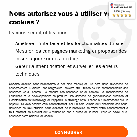
Contactez-nous
Blog RC
Nous autorisez-vous à utiliser vos
4.85
/5 (7646 avis)
Livraison offerte dès 99€
★★★★★
cookies ?
Ils nous seront utiles pour :
Améliorer l'interface et les fonctionnalités du site
Mesurer les campagnes marketing et proposer des
mises à jour sur nos produits
Accueil
>
Pièces et options
>
Pièces divers roulements visserie
>
Vis 
Gérer l'authentification et surveiller les erreurs
techniques
Certains cookies sont nécessaires à des fins techniques, ils sont donc dispensés de
consentement. D'autres, non obligatoires, peuvent être utilisés pour la personnalisation des
annonces et du contenu, la mesure des annonces et du contenu, la connaissance de
l'audience et le développement de produits, les données de géolocalisation précises et
l'identification par le balayage de l'appareil, le stockage et/ou l'accès aux informations sur un
appareil. Si vous donnez votre consentement, celui-ci sera valable sur l’ensemble des sous-
domaines de RC-Diffusion. Vous disposez de la possibilité de retirer votre consentement à
tout moment en cliquant sur le widget en bas à droite de la page. Pour en savoir plus,
consulter notre politique de cookie.
CONFIGURER