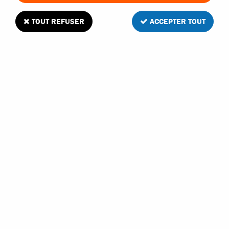
TOUT REFUSER
ACCEPTER TOUT
Kyosho M4X15mm jeu de 10 vis tête fraisée
pour plastique
1
Avis
Donnez votre avis
4
,
80
€
TTC
Réf. :
1-S34015TP