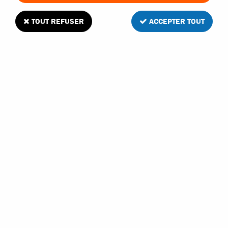
TRIER & FILTRER
TOUT REFUSER
ACCEPTER TOUT
25 articles sur
25
- 30 €
BONZAI