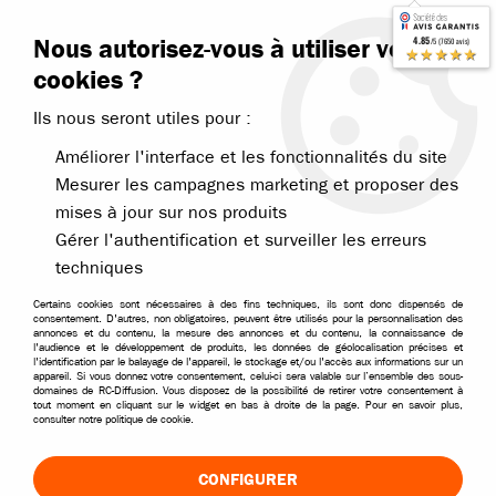
Contactez-nous
Blog RC
Nous autorisez-vous à utiliser vos
4.85
/5 (7650 avis)
Livraison offerte dès 99€
★★★★★
cookies ?
Ils nous seront utiles pour :
Améliorer l'interface et les fonctionnalités du site
Mesurer les campagnes marketing et proposer des
mises à jour sur nos produits
Accueil
>
Voitures RC
>
Voitures RC électriques
>
Voitures électriques 
Gérer l'authentification et surveiller les erreurs
VOITURES RC ÉLECTRIQUES TOUT-TERRAIN
techniques
Découvrez notre sélection de voitures RC électriques tout-
Certains cookies sont nécessaires à des fins techniques, ils sont donc dispensés de
consentement. D'autres, non obligatoires, peuvent être utilisés pour la personnalisation des
terrain. Rapides, robustes et faciles à prendre en main,
annonces et du contenu, la mesure des annonces et du contenu, la connaissance de
l'audience et le développement de produits, les données de géolocalisation précises et
ces modèles télécommandés sont parfaits pour évoluer
l'identification par le balayage de l'appareil, le stockage et/ou l'accès aux informations sur un
appareil. Si vous donnez votre consentement, celui-ci sera valable sur l’ensemble des sous-
dans le jardin ou chemins en terre. Retrouvez des buggys
domaines de RC-Diffusion. Vous disposez de la possibilité de retirer votre consentement à
RC 4WD, Monster Trucks et véhicules performants
tout moment en cliquant sur le widget en bas à droite de la page. Pour en savoir plus,
consulter notre politique de cookie.
adaptés aussi bien aux débutants qu'aux passionnés de
modélisme RC.
CONFIGURER