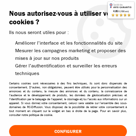
Contactez-nous
Blog RC
Nous autorisez-vous à utiliser vos
4.85
/5 (7650 avis)
Livraison offerte dès 99€
★★★★★
cookies ?
Ils nous seront utiles pour :
Améliorer l'interface et les fonctionnalités du site
Mesurer les campagnes marketing et proposer des
mises à jour sur nos produits
Accueil
>
Pièces et options
>
Pièces Absima
>
Pièces Absima 1/10
>
Gérer l'authentification et surveiller les erreurs
techniques
Certains cookies sont nécessaires à des fins techniques, ils sont donc dispensés de
consentement. D'autres, non obligatoires, peuvent être utilisés pour la personnalisation des
annonces et du contenu, la mesure des annonces et du contenu, la connaissance de
l'audience et le développement de produits, les données de géolocalisation précises et
l'identification par le balayage de l'appareil, le stockage et/ou l'accès aux informations sur un
appareil. Si vous donnez votre consentement, celui-ci sera valable sur l’ensemble des sous-
domaines de RC-Diffusion. Vous disposez de la possibilité de retirer votre consentement à
tout moment en cliquant sur le widget en bas à droite de la page. Pour en savoir plus,
consulter notre politique de cookie.
CONFIGURER