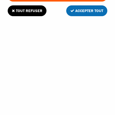
TOUT REFUSER
ACCEPTER TOUT
Absima Vis M3X8mm
Soyez le premier à donner votre avis !
4
,
50
€
TTC
Réf. :
1230366