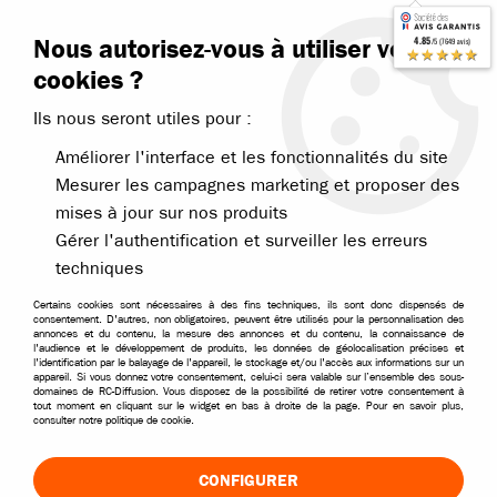
Contactez-nous
Blog RC
Nous autorisez-vous à utiliser vos
4.85
/5 (7649 avis)
Livraison offerte dès 99€
★★★★★
cookies ?
Ils nous seront utiles pour :
Améliorer l'interface et les fonctionnalités du site
Mesurer les campagnes marketing et proposer des
mises à jour sur nos produits
Accueil
>
Pièces et options
>
Pièces Bonzai et MHD
>
MHD pièces Fla
Gérer l'authentification et surveiller les erreurs
techniques
Certains cookies sont nécessaires à des fins techniques, ils sont donc dispensés de
consentement. D'autres, non obligatoires, peuvent être utilisés pour la personnalisation des
annonces et du contenu, la mesure des annonces et du contenu, la connaissance de
l'audience et le développement de produits, les données de géolocalisation précises et
l'identification par le balayage de l'appareil, le stockage et/ou l'accès aux informations sur un
appareil. Si vous donnez votre consentement, celui-ci sera valable sur l’ensemble des sous-
domaines de RC-Diffusion. Vous disposez de la possibilité de retirer votre consentement à
tout moment en cliquant sur le widget en bas à droite de la page. Pour en savoir plus,
consulter notre politique de cookie.
CONFIGURER