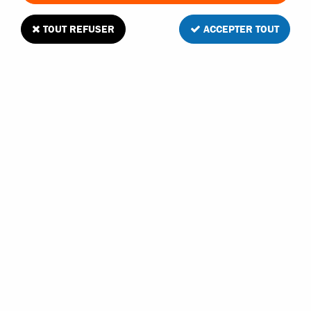
TOUT REFUSER
ACCEPTER TOUT
MHD amortisseurs hydrauliques avant pour
Flash 1/10
Soyez le premier à donner votre avis !
19
,
00
€
TTC