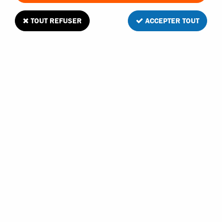
TOUT REFUSER
ACCEPTER TOUT
T2M Pirate 1/10 jeu d'amortisseurs
hydrauliques en plastique
1
Avis
Donnez votre avis
13
,
80
€
TTC
Réf. :
T4900/3A