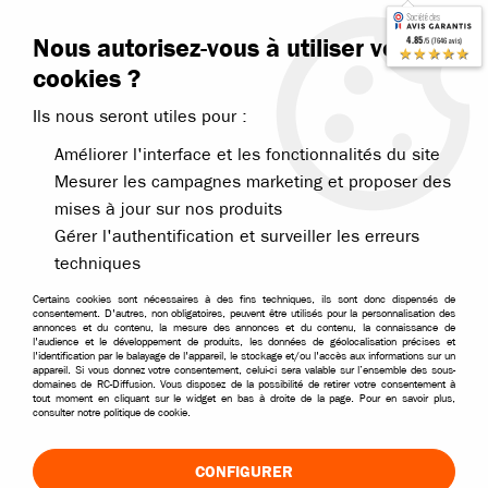
Contactez-nous
Blog RC
Nous autorisez-vous à utiliser vos
4.85
/5 (7646 avis)
Livraison offerte dès 99€
★★★★★
cookies ?
Ils nous seront utiles pour :
Améliorer l'interface et les fonctionnalités du site
Mesurer les campagnes marketing et proposer des
mises à jour sur nos produits
Accueil
>
Pièces et options
>
Pièces T2M
>
T2M Nitron Boomer Thund
Gérer l'authentification et surveiller les erreurs
techniques
Certains cookies sont nécessaires à des fins techniques, ils sont donc dispensés de
consentement. D'autres, non obligatoires, peuvent être utilisés pour la personnalisation des
annonces et du contenu, la mesure des annonces et du contenu, la connaissance de
l'audience et le développement de produits, les données de géolocalisation précises et
l'identification par le balayage de l'appareil, le stockage et/ou l'accès aux informations sur un
appareil. Si vous donnez votre consentement, celui-ci sera valable sur l’ensemble des sous-
domaines de RC-Diffusion. Vous disposez de la possibilité de retirer votre consentement à
tout moment en cliquant sur le widget en bas à droite de la page. Pour en savoir plus,
consulter notre politique de cookie.
CONFIGURER