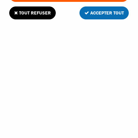
TOUT REFUSER
ACCEPTER TOUT
5 articles sur
5
HOBBYTECH
HOBBYTECH AMORTISSEURS AVANTS