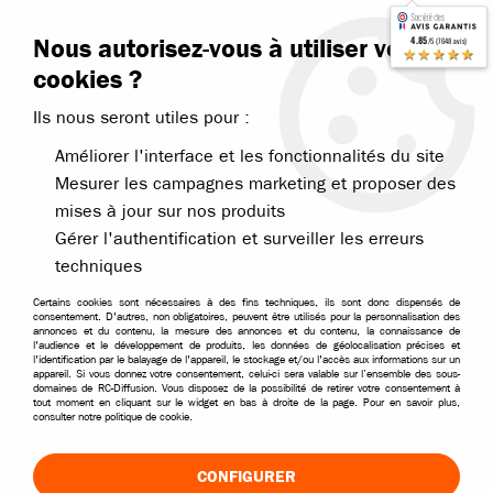
Contactez-nous
Blog RC
Nous autorisez-vous à utiliser vos
4.85
/5 (7648 avis)
Livraison offerte dès 99€
★★★★★
cookies ?
Ils nous seront utiles pour :
Améliorer l'interface et les fonctionnalités du site
Mesurer les campagnes marketing et proposer des
mises à jour sur nos produits
Accueil
>
Accessoires
>
Accessoires divers
>
Amortisseurs 1/8
Gérer l'authentification et surveiller les erreurs
AMORTISSEURS POUR VOITURE RC AU 1/8
techniques
Offrez à votre buggy RC 1/8 une suspension performante
Certains cookies sont nécessaires à des fins techniques, ils sont donc dispensés de
consentement. D'autres, non obligatoires, peuvent être utilisés pour la personnalisation des
avec notre sélection d'amortisseurs hydrauliques.
annonces et du contenu, la mesure des annonces et du contenu, la connaissance de
l'audience et le développement de produits, les données de géolocalisation précises et
Retrouvez des modèles compatibles pour remplacer vos
l'identification par le balayage de l'appareil, le stockage et/ou l'accès aux informations sur un
appareil. Si vous donnez votre consentement, celui-ci sera valable sur l’ensemble des sous-
amortisseurs d'origine ou améliorer le comportement de
domaines de RC-Diffusion. Vous disposez de la possibilité de retirer votre consentement à
votre voiture radiocommandée.
tout moment en cliquant sur le widget en bas à droite de la page. Pour en savoir plus,
consulter notre politique de cookie.
TRIER & FILTRER
CONFIGURER