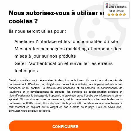
Contactez-nous
Blog RC
Nous autorisez-vous à utiliser vos
4.85
/5 (7641 avis)
Livraison offerte dès 99€
★★★★★
cookies ?
Ils nous seront utiles pour :
Améliorer l'interface et les fonctionnalités du site
Mesurer les campagnes marketing et proposer des
mises à jour sur nos produits
Accueil
>
Accessoires
>
Accessoires divers
>
Accessoires de transpor
Gérer l'authentification et surveiller les erreurs
SACS DE TRANSPORT ET ACCESSOIRES DE
techniques
RANGEMENT POUR VOITURES RC
Certains cookies sont nécessaires à des fins techniques, ils sont donc dispensés de
consentement. D'autres, non obligatoires, peuvent être utilisés pour la personnalisation des
Transportez et protégez votre matériel RC avec notre
annonces et du contenu, la mesure des annonces et du contenu, la connaissance de
l'audience et le développement de produits, les données de géolocalisation précises et
sélection d'accessoires de transport. Retrouvez sacs,
l'identification par le balayage de l'appareil, le stockage et/ou l'accès aux informations sur un
appareil. Si vous donnez votre consentement, celui-ci sera valable sur l’ensemble des sous-
mallettes, housses et solutions de rangement adaptées
domaines de RC-Diffusion. Vous disposez de la possibilité de retirer votre consentement à
tout moment en cliquant sur le widget en bas à droite de la page. Pour en savoir plus,
aux voitures radiocommandées et à leurs équipements.
consulter notre politique de cookie.
TRIER & FILTRER
CONFIGURER