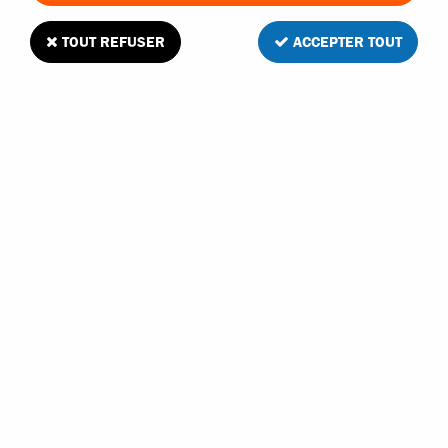
TOUT REFUSER
ACCEPTER TOUT
MHD cardan central avant ou cardan de roue
arrière buggy Flash 1/10
Soyez le premier à donner votre avis !
6
,
50
€
TTC