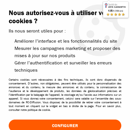
Contactez-nous
Blog RC
Nous autorisez-vous à utiliser vos
4.85
/5 (7650 avis)
Livraison offerte dès 99€
★★★★★
cookies ?
Ils nous seront utiles pour :
Améliorer l'interface et les fonctionnalités du site
Mesurer les campagnes marketing et proposer des
mises à jour sur nos produits
Accueil
>
Pièces et options
>
Pièces Bonzai et MHD
>
MHD pièces Fla
Gérer l'authentification et surveiller les erreurs
techniques
Certains cookies sont nécessaires à des fins techniques, ils sont donc dispensés de
consentement. D'autres, non obligatoires, peuvent être utilisés pour la personnalisation des
annonces et du contenu, la mesure des annonces et du contenu, la connaissance de
l'audience et le développement de produits, les données de géolocalisation précises et
l'identification par le balayage de l'appareil, le stockage et/ou l'accès aux informations sur un
appareil. Si vous donnez votre consentement, celui-ci sera valable sur l’ensemble des sous-
domaines de RC-Diffusion. Vous disposez de la possibilité de retirer votre consentement à
tout moment en cliquant sur le widget en bas à droite de la page. Pour en savoir plus,
consulter notre politique de cookie.
CONFIGURER