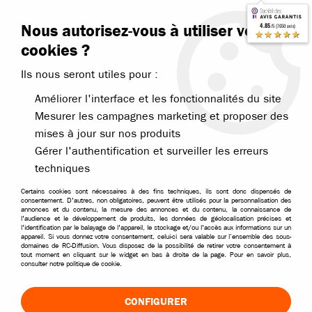
Contactez-nous
Blog RC
Nous autorisez-vous à utiliser vos
4.85
/5 (7650 avis)
Livraison offerte dès 99€
★★★★★
cookies ?
Ils nous seront utiles pour :
Améliorer l'interface et les fonctionnalités du site
Mesurer les campagnes marketing et proposer des
mises à jour sur nos produits
Accueil
>
Pièces et options
>
Pièces Absima
>
Pièces Absima 1/10
>
Gérer l'authentification et surveiller les erreurs
techniques
Certains cookies sont nécessaires à des fins techniques, ils sont donc dispensés de
consentement. D'autres, non obligatoires, peuvent être utilisés pour la personnalisation des
annonces et du contenu, la mesure des annonces et du contenu, la connaissance de
l'audience et le développement de produits, les données de géolocalisation précises et
l'identification par le balayage de l'appareil, le stockage et/ou l'accès aux informations sur un
appareil. Si vous donnez votre consentement, celui-ci sera valable sur l’ensemble des sous-
domaines de RC-Diffusion. Vous disposez de la possibilité de retirer votre consentement à
tout moment en cliquant sur le widget en bas à droite de la page. Pour en savoir plus,
consulter notre politique de cookie.
CONFIGURER