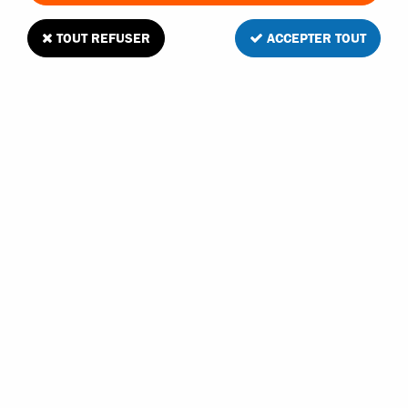
TOUT REFUSER
ACCEPTER TOUT
Absima cardan de roue avant ou arrière pour
buggy 1/10
Soyez le premier à donner votre avis !
9
,
50
€
TTC
Réf. :
1230290