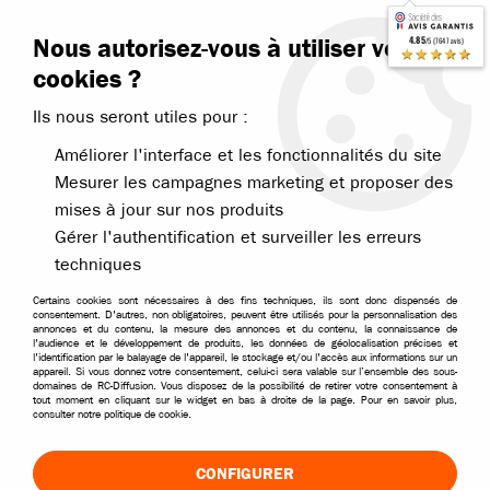
Contactez-nous
Blog RC
Nous autorisez-vous à utiliser vos
4.85
/5 (7647 avis)
Livraison offerte dès 99€
★★★★★
cookies ?
Ils nous seront utiles pour :
Améliorer l'interface et les fonctionnalités du site
Mesurer les campagnes marketing et proposer des
mises à jour sur nos produits
Accueil
>
Pièces et options
>
Pièces T2M
>
T2M Nitron Boomer Thund
Gérer l'authentification et surveiller les erreurs
techniques
Certains cookies sont nécessaires à des fins techniques, ils sont donc dispensés de
consentement. D'autres, non obligatoires, peuvent être utilisés pour la personnalisation des
annonces et du contenu, la mesure des annonces et du contenu, la connaissance de
l'audience et le développement de produits, les données de géolocalisation précises et
l'identification par le balayage de l'appareil, le stockage et/ou l'accès aux informations sur un
appareil. Si vous donnez votre consentement, celui-ci sera valable sur l’ensemble des sous-
domaines de RC-Diffusion. Vous disposez de la possibilité de retirer votre consentement à
tout moment en cliquant sur le widget en bas à droite de la page. Pour en savoir plus,
consulter notre politique de cookie.
CONFIGURER