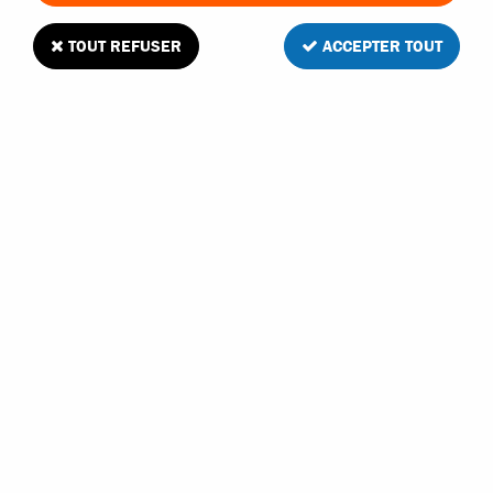
TOUT REFUSER
ACCEPTER TOUT
T2M Pirate 1/10 pièce plastique de châssis
avant
1
Avis
Donnez votre avis
6
,
00
€
TTC
Réf. :
T4900/26