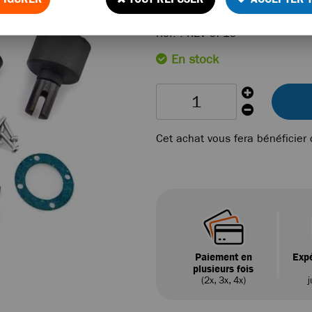
Réf. :
REV-OP19
En stock
Cet achat vous fera bénéficier
Paiement en
Expé
plusieurs fois
(2x, 3x, 4x)
j