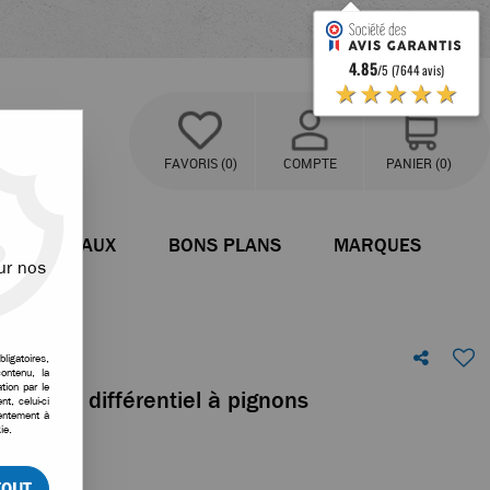
4.85
/5 (7644 avis)
★★★★★
FAVORIS
(0)
COMPTE
PANIER
(0)
BATEAUX
BONS PLANS
MARQUES
ur nos
ligatoires,
ontenu, la
tion par le
sion de différentiel à pignons
t, celui-ci
sentement à
ie.
votre avis
TOUT