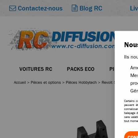
Li
Contactez-nous
Blog RC
Nous
Ils no
Amé
VOITURES RC
PACKS ECO
PIÈCES
Mes
Accueil
>
Pièces et options
>
Pièces Hobbytech
>
Revolt Survolt BXR
pro
Gér
Certains c
peuvent ê
connaissan
balayage d
sera valab
tout momen
CON