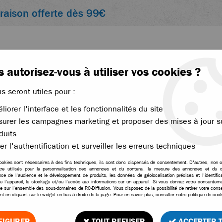
vraison offerte dès 99€
 autorisez-vous à utiliser vos cookies ?
us seront utiles pour :
liorer l'interface et les fonctionnalités du site
ACCESSOIRES
ÉLECTRONIQUE
THERMIQUE
urer les campagnes marketing et proposer des mises à jour s
duits
>
Hobbytech kit de conversion de différentiel à pignons
er l'authentification et surveiller les erreurs techniques
ookies sont nécessaires à des fins techniques, ils sont donc dispensés de consentement. D'autres, non ob
tre utilisés pour la personnalisation des annonces et du contenu, la mesure des annonces et du c
ce de l'audience et le développement de produits, les données de géolocalisation précises et l'identifica
Hobbytech kit de conver
e l'appareil, le stockage et/ou l'accès aux informations sur un appareil. Si vous donnez votre consentemen
le sur l’ensemble des sous-domaines de RC-Diffusion. Vous disposez de la possibilité de retirer votre con
t en cliquant sur le widget en bas à droite de la page. Pour en savoir plus, consulter notre politique de cook
2
Avis
Donnez 
49
,
90
€
TTC
FIGURER
TOUT REFUSER
ACCEPTER 