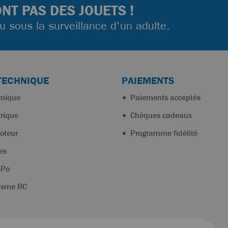
NT PAS DES JOUETS !
ou sous la surveillance d'un adulte.
TECHNIQUE
PAIEMENTS
rmique
Paiements acceptés
trique
Chèques cadeaux
oteur
Programme fidélité
es
-Po
isme RC