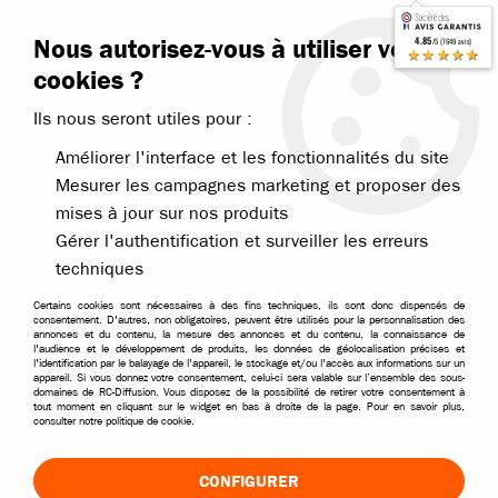
Contactez-nous
Blog RC
Nous autorisez-vous à utiliser vos
4.85
/5 (7649 avis)
Livraison offerte dès 99€
★★★★★
cookies ?
Ils nous seront utiles pour :
Améliorer l'interface et les fonctionnalités du site
Mesurer les campagnes marketing et proposer des
mises à jour sur nos produits
Accueil
>
Pièces et options
>
Pièces T2M
>
T2M Pirate Rush XT-S XT-V
Gérer l'authentification et surveiller les erreurs
techniques
Certains cookies sont nécessaires à des fins techniques, ils sont donc dispensés de
consentement. D'autres, non obligatoires, peuvent être utilisés pour la personnalisation des
annonces et du contenu, la mesure des annonces et du contenu, la connaissance de
l'audience et le développement de produits, les données de géolocalisation précises et
l'identification par le balayage de l'appareil, le stockage et/ou l'accès aux informations sur un
appareil. Si vous donnez votre consentement, celui-ci sera valable sur l’ensemble des sous-
domaines de RC-Diffusion. Vous disposez de la possibilité de retirer votre consentement à
tout moment en cliquant sur le widget en bas à droite de la page. Pour en savoir plus,
consulter notre politique de cookie.
CONFIGURER