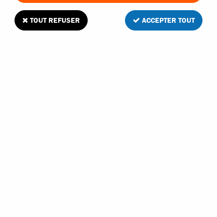
TOUT REFUSER
ACCEPTER TOUT
T2M Pirate 1/10 fusée et porte fusée avant
gauche
Soyez le premier à donner votre avis !
13
,
40
€
TTC
Réf. :
T4916/05