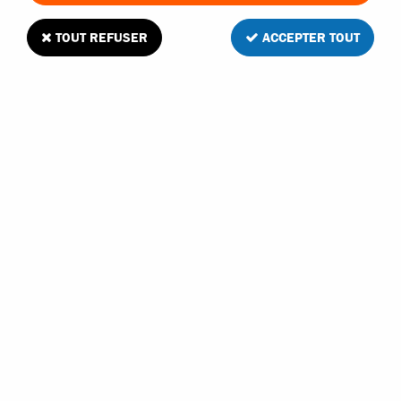
TOUT REFUSER
ACCEPTER TOUT
Fastrax embrayage 3 masselottes volant de
38mm pour moteur thermique
5
Avis
Donnez votre avis
21
,
90
€
TTC
Réf. :
FAST919