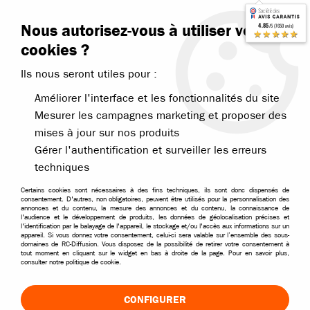
Contactez-nous
Blog RC
Nous autorisez-vous à utiliser vos
4.85
/5 (7650 avis)
Livraison offerte dès 99€
★★★★★
cookies ?
Ils nous seront utiles pour :
Améliorer l'interface et les fonctionnalités du site
Mesurer les campagnes marketing et proposer des
mises à jour sur nos produits
Accueil
>
Accessoires
>
Accessoires par marques
>
Accessoires Fastr
Gérer l'authentification et surveiller les erreurs
techniques
Certains cookies sont nécessaires à des fins techniques, ils sont donc dispensés de
consentement. D'autres, non obligatoires, peuvent être utilisés pour la personnalisation des
annonces et du contenu, la mesure des annonces et du contenu, la connaissance de
l'audience et le développement de produits, les données de géolocalisation précises et
l'identification par le balayage de l'appareil, le stockage et/ou l'accès aux informations sur un
appareil. Si vous donnez votre consentement, celui-ci sera valable sur l’ensemble des sous-
domaines de RC-Diffusion. Vous disposez de la possibilité de retirer votre consentement à
tout moment en cliquant sur le widget en bas à droite de la page. Pour en savoir plus,
consulter notre politique de cookie.
CONFIGURER