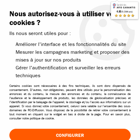
Contactez-nous
Blog RC
Nous autorisez-vous à utiliser vos
4.85
/5 (7644 avis)
Livraison offerte dès 99€
★★★★★
cookies ?
Ils nous seront utiles pour :
Améliorer l'interface et les fonctionnalités du site
Mesurer les campagnes marketing et proposer des
mises à jour sur nos produits
Accueil
>
Voitures RC
>
Voitures RC électriques
>
Voitures électriques 
Gérer l'authentification et surveiller les erreurs
VOITURES RC ÉLECTRIQUES TOUT-TERRAIN
techniques
Découvrez notre sélection de voitures RC électriques tout-
Certains cookies sont nécessaires à des fins techniques, ils sont donc dispensés de
consentement. D'autres, non obligatoires, peuvent être utilisés pour la personnalisation des
terrain. Rapides, robustes et faciles à prendre en main,
annonces et du contenu, la mesure des annonces et du contenu, la connaissance de
l'audience et le développement de produits, les données de géolocalisation précises et
ces modèles télécommandés sont parfaits pour évoluer
l'identification par le balayage de l'appareil, le stockage et/ou l'accès aux informations sur un
appareil. Si vous donnez votre consentement, celui-ci sera valable sur l’ensemble des sous-
dans le jardin ou chemins en terre. Retrouvez des buggys
domaines de RC-Diffusion. Vous disposez de la possibilité de retirer votre consentement à
RC 4WD, Monster Trucks et véhicules performants
tout moment en cliquant sur le widget en bas à droite de la page. Pour en savoir plus,
consulter notre politique de cookie.
adaptés aussi bien aux débutants qu'aux passionnés de
modélisme RC.
CONFIGURER