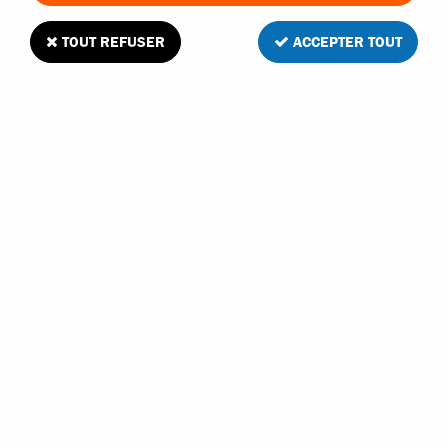
TRIER & FILTRER
TOUT REFUSER
ACCEPTER TOUT
25 articles sur
25
- 30 €
BONZAI